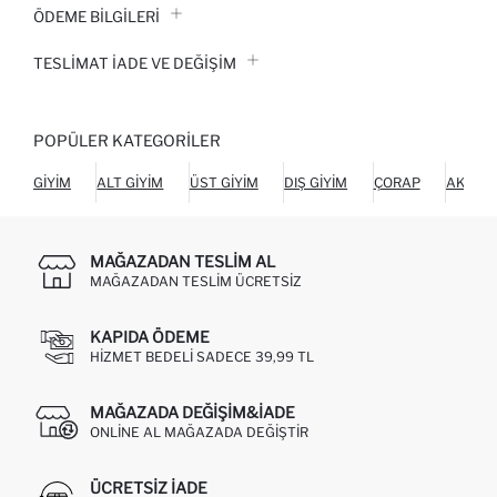
ÖDEME BİLGİLERİ
TESLIMAT İADE VE DEĞIŞIM
POPÜLER KATEGORILER
GIYIM
ALT GIYIM
ÜST GIYIM
DIŞ GIYIM
ÇORAP
AKSES
MAĞAZADAN TESLIM AL
MAĞAZADAN TESLIM ÜCRETSIZ
KAPIDA ÖDEME
HIZMET BEDELI SADECE 39,99 TL
MAĞAZADA DEĞIŞIM&İADE
ONLINE AL MAĞAZADA DEĞIŞTIR
ÜCRETSIZ IADE