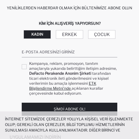
YENILIKLERDEN HABERDAR OLMAK İÇIN BÜLTENIMIZE ABONE OLUN
KIM IÇIN ALIŞVERIŞ YAPIYORSUN?
ERKEK
ÇOCUK
KADIN
E-POSTA ADRESINIZI GIRINIZ
Kampanya, reklam, promosyon, tanıtım
amaçlarıyla yukarıda belirttiğim iletişim adresime,
DeFacto Perakende Anonim Şirketi
tarafından
ticari elektronik ileti gönderilmesini ve kişisel
verilerimin bu amaçla işlenmesini
ETK
Bilgilendirme Metni’nde
açıklanan kurallar
çerçevesinde kabul ediyorum.
ŞIMDI ABONE OL!
İNTERNET SITEMIZDE ÇEREZLER YOLUYLA KIŞISEL VERI IŞLENMEKTE
OLUP; GEREKLI OLAN ÇEREZLER, BILGI TOPLUMU HIZMETLERININ
SUNULMASI AMACIYLA KULLANILMAKTADIR. DIĞER BIRINCI VE
ÜÇÜNCÜ TARAF ÇEREZLER ISE SIZE DAHA IYI BIR ALIŞVERIŞ
UYGULAMAMIZI İNDIRIN