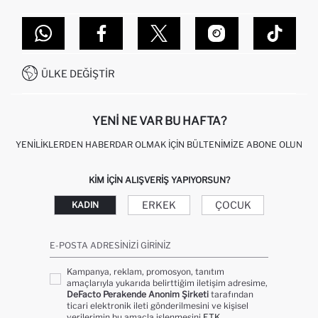
TOPTAN SATIŞ (WHOLESALE PARTNER)
NASIL İADE EDERIM?
MAĞAZALARIMIZ
DEFACTO TEKNOLOJI
GIFT CLUB SIKÇA SORULAN SORULAR
İLETIŞIM FORMU
SITEMAP
İŞLEM REHBERI
MÜŞTERI HIZMETLERI
0850 333 22 86
KAMPANYALAR
ÜLKE DEĞIŞTIR
KIŞISEL VERILERIN KORUNMASI VE GIZLILIK
YENI NE VAR BU HAFTA?
YENILIKLERDEN HABERDAR OLMAK İÇIN BÜLTENIMIZE ABONE OLUN
KIM IÇIN ALIŞVERIŞ YAPIYORSUN?
ERKEK
ÇOCUK
KADIN
E-POSTA ADRESINIZI GIRINIZ
Kampanya, reklam, promosyon, tanıtım
amaçlarıyla yukarıda belirttiğim iletişim adresime,
DeFacto Perakende Anonim Şirketi
tarafından
ticari elektronik ileti gönderilmesini ve kişisel
verilerimin bu amaçla işlenmesini
ETK