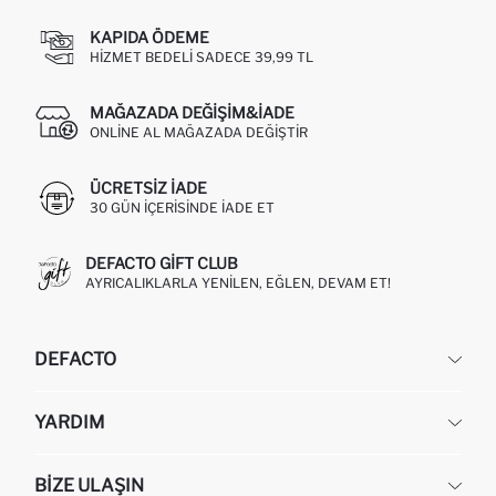
KAPIDA ÖDEME
HIZMET BEDELI SADECE 39,99 TL
MAĞAZADA DEĞIŞIM&İADE
ONLINE AL MAĞAZADA DEĞIŞTIR
ÜCRETSIZ IADE
30 GÜN IÇERISINDE IADE ET
DEFACTO GIFT CLUB
AYRICALIKLARLA YENILEN, EĞLEN, DEVAM ET!
DEFACTO
KURUMSAL
YARDIM
HAKKIMIZDA
İNSAN KAYNAKLARI
SIKÇA SORULAN SORULAR
BIZE ULAŞIN
KURUMSAL SATIŞ
SIPARIŞIMI NASIL TAKIP EDERIM?