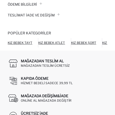
ÖDEME BİLGİLERİ
TESLIMAT İADE VE DEĞIŞIM
POPÜLER KATEGORILER
KIZ BEBEK TAYT
KIZ BEBEK ATLET
KIZ BEBEK ŞORT
KIZ BEB
MAĞAZADAN TESLIM AL
MAĞAZADAN TESLIM ÜCRETSIZ
KAPIDA ÖDEME
HIZMET BEDELI SADECE 39,99 TL
MAĞAZADA DEĞIŞIM&İADE
ONLINE AL MAĞAZADA DEĞIŞTIR
ÜCRETSIZ IADE