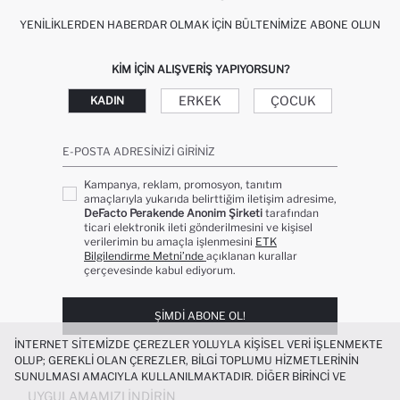
YENILIKLERDEN HABERDAR OLMAK İÇIN BÜLTENIMIZE ABONE OLUN
KIM IÇIN ALIŞVERIŞ YAPIYORSUN?
ERKEK
ÇOCUK
KADIN
E-POSTA ADRESINIZI GIRINIZ
Kampanya, reklam, promosyon, tanıtım
amaçlarıyla yukarıda belirttiğim iletişim adresime,
DeFacto Perakende Anonim Şirketi
tarafından
ticari elektronik ileti gönderilmesini ve kişisel
verilerimin bu amaçla işlenmesini
ETK
Bilgilendirme Metni’nde
açıklanan kurallar
çerçevesinde kabul ediyorum.
ŞIMDI ABONE OL!
İNTERNET SITEMIZDE ÇEREZLER YOLUYLA KIŞISEL VERI IŞLENMEKTE
OLUP; GEREKLI OLAN ÇEREZLER, BILGI TOPLUMU HIZMETLERININ
SUNULMASI AMACIYLA KULLANILMAKTADIR. DIĞER BIRINCI VE
ÜÇÜNCÜ TARAF ÇEREZLER ISE SIZE DAHA IYI BIR ALIŞVERIŞ
UYGULAMAMIZI İNDIRIN