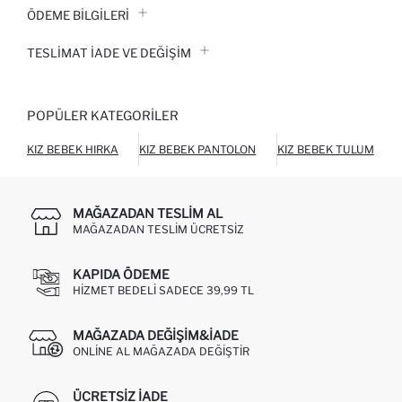
ÖDEME BİLGİLERİ
TESLIMAT İADE VE DEĞIŞIM
POPÜLER KATEGORILER
KIZ BEBEK HIRKA
KIZ BEBEK PANTOLON
KIZ BEBEK TULUM
K
MAĞAZADAN TESLIM AL
MAĞAZADAN TESLIM ÜCRETSIZ
KAPIDA ÖDEME
HIZMET BEDELI SADECE 39,99 TL
MAĞAZADA DEĞIŞIM&İADE
ONLINE AL MAĞAZADA DEĞIŞTIR
ÜCRETSIZ IADE