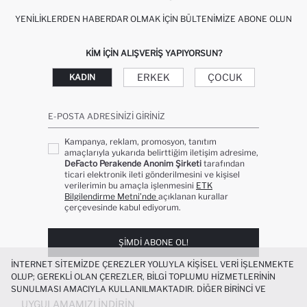
YENILIKLERDEN HABERDAR OLMAK İÇIN BÜLTENIMIZE ABONE OLUN
KIM IÇIN ALIŞVERIŞ YAPIYORSUN?
ERKEK
ÇOCUK
KADIN
E-POSTA ADRESINIZI GIRINIZ
Kampanya, reklam, promosyon, tanıtım
amaçlarıyla yukarıda belirttiğim iletişim adresime,
DeFacto Perakende Anonim Şirketi
tarafından
ticari elektronik ileti gönderilmesini ve kişisel
verilerimin bu amaçla işlenmesini
ETK
Bilgilendirme Metni’nde
açıklanan kurallar
çerçevesinde kabul ediyorum.
ŞIMDI ABONE OL!
İNTERNET SITEMIZDE ÇEREZLER YOLUYLA KIŞISEL VERI IŞLENMEKTE
OLUP; GEREKLI OLAN ÇEREZLER, BILGI TOPLUMU HIZMETLERININ
SUNULMASI AMACIYLA KULLANILMAKTADIR. DIĞER BIRINCI VE
ÜÇÜNCÜ TARAF ÇEREZLER ISE SIZE DAHA IYI BIR ALIŞVERIŞ
UYGULAMAMIZI İNDIRIN