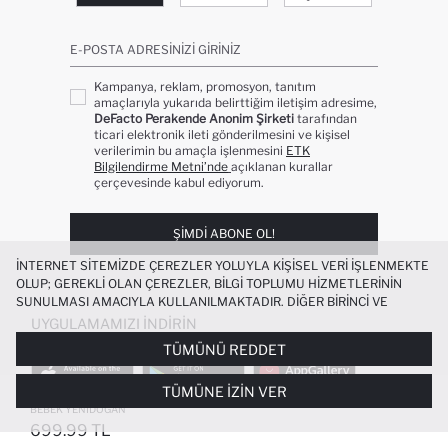
E-POSTA ADRESINIZI GIRINIZ
Kampanya, reklam, promosyon, tanıtım
amaçlarıyla yukarıda belirttiğim iletişim adresime,
DeFacto Perakende Anonim Şirketi
tarafından
ticari elektronik ileti gönderilmesini ve kişisel
verilerimin bu amaçla işlenmesini
ETK
Bilgilendirme Metni’nde
açıklanan kurallar
çerçevesinde kabul ediyorum.
ŞIMDI ABONE OL!
İNTERNET SITEMIZDE ÇEREZLER YOLUYLA KIŞISEL VERI IŞLENMEKTE
OLUP; GEREKLI OLAN ÇEREZLER, BILGI TOPLUMU HIZMETLERININ
SUNULMASI AMACIYLA KULLANILMAKTADIR. DIĞER BIRINCI VE
ÜÇÜNCÜ TARAF ÇEREZLER ISE SIZE DAHA IYI BIR ALIŞVERIŞ
UYGULAMAMIZI İNDIRIN
DENEYIMI SUNULABILMESI, SITEMIZIN DAHA IŞLEVSEL KILINMASI VE
TÜMÜNÜ REDDET
KIŞISELLEŞTIRMESI VE AÇIK RIZA VERMENIZ HALINDE, SIZLERE
YÖNELIK PAZARLAMA FAALIYETLERININ YAPILMASI AMAÇLARIYLA
TÜMÜNE İZIN VER
SINIRLI OLARAK KULLANILACAKTIR. ÇEREZLERE DAIR TERCIHLERINIZI
UZUN KOLLU DÜĞMELI TRIKO TULUM KIZ
ÇEREZ TERCIHLERI
PANELI ARACILIĞIYLA HER ZAMAN YÖNETEBILIR,
BEBEK YENIDOĞAN
ÇEREZLERLE ILGILI DAHA DETAYLI BILGIYE
ÇEREZ AYDINLATMA
699.99 TL
POPÜLER KATEGORILER
METNI
’NDEN ULAŞABILIRSINIZ.
FAVORILERE EKLENDI
GELINCE HABER VER
SEPETE EKLENIYOR
SEPETE EKLENDI