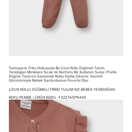
Yumuşacık Triko Dokusuyla Bu Uzun Kollu Düğmeli Tulum,
Yenidoğan Miniklere Sıcak Ve Konforlu Bir Kullanım Sunar. Pratik
Düğme Tasarımı Sayesinde Kolay Giyilip Çıkarılır, Sevimli
Görünümüyle Bebek Gardırobunun Favorisi Olur.
UZUN KOLLU DÜĞMELI TRIKO TULUM KIZ BEBEK YENIDOĞAN
KOYU PEMBE / ÜRÜN KODU :
F3227A5PN445