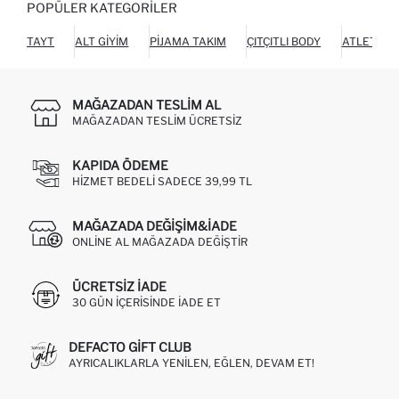
POPÜLER KATEGORILER
TAYT
ALT GIYIM
PIJAMA TAKIM
ÇITÇITLI BODY
ATLET
MAĞAZADAN TESLIM AL
MAĞAZADAN TESLIM ÜCRETSIZ
KAPIDA ÖDEME
HIZMET BEDELI SADECE 39,99 TL
MAĞAZADA DEĞIŞIM&İADE
ONLINE AL MAĞAZADA DEĞIŞTIR
ÜCRETSIZ IADE
30 GÜN IÇERISINDE IADE ET
DEFACTO GIFT CLUB
AYRICALIKLARLA YENILEN, EĞLEN, DEVAM ET!