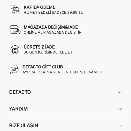
KAPIDA ÖDEME
HIZMET BEDELI SADECE 39,99 TL
MAĞAZADA DEĞIŞIM&İADE
ONLINE AL MAĞAZADA DEĞIŞTIR
ÜCRETSIZ IADE
30 GÜN IÇERISINDE IADE ET
DEFACTO GIFT CLUB
AYRICALIKLARLA YENILEN, EĞLEN, DEVAM ET!
DEFACTO
KURUMSAL
YARDIM
HAKKIMIZDA
İNSAN KAYNAKLARI
SIKÇA SORULAN SORULAR
BIZE ULAŞIN
KURUMSAL SATIŞ
SIPARIŞIMI NASIL TAKIP EDERIM?