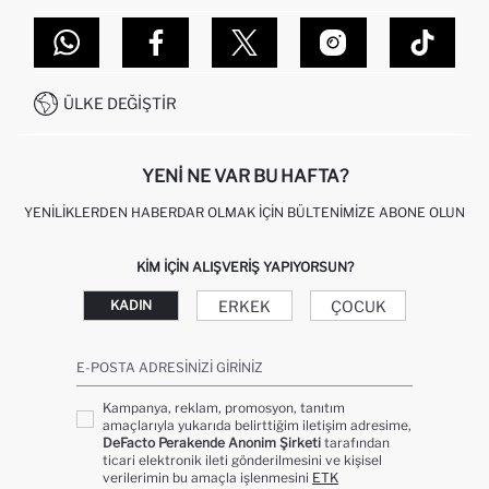
TOPTAN SATIŞ (WHOLESALE PARTNER)
NASIL İADE EDERIM?
MAĞAZALARIMIZ
DEFACTO TEKNOLOJI
GIFT CLUB SIKÇA SORULAN SORULAR
İLETIŞIM FORMU
SITEMAP
İŞLEM REHBERI
MÜŞTERI HIZMETLERI
0850 333 22 86
KAMPANYALAR
ÜLKE DEĞIŞTIR
KIŞISEL VERILERIN KORUNMASI VE GIZLILIK
YENI NE VAR BU HAFTA?
YENILIKLERDEN HABERDAR OLMAK İÇIN BÜLTENIMIZE ABONE OLUN
KIM IÇIN ALIŞVERIŞ YAPIYORSUN?
ERKEK
ÇOCUK
KADIN
E-POSTA ADRESINIZI GIRINIZ
Kampanya, reklam, promosyon, tanıtım
amaçlarıyla yukarıda belirttiğim iletişim adresime,
DeFacto Perakende Anonim Şirketi
tarafından
ticari elektronik ileti gönderilmesini ve kişisel
verilerimin bu amaçla işlenmesini
ETK