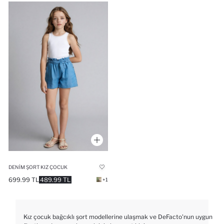
DENIM ŞORT KIZ ÇOCUK
699.99 TL
489.99 TL
+1
Kız çocuk bağcıklı şort modellerine ulaşmak ve DeFacto'nun uygun