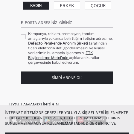
ERKEK
ÇOCUK
KADIN
E-POSTA ADRESINIZI GIRINIZ
Kampanya, reklam, promosyon, tanıtım
amaçlarıyla yukarıda belirttiğim iletişim adresime,
DeFacto Perakende Anonim Şirketi
tarafından
ticari elektronik ileti gönderilmesini ve kişisel
verilerimin bu amaçla işlenmesini
ETK
Bilgilendirme Metni’nde
açıklanan kurallar
çerçevesinde kabul ediyorum.
ŞIMDI ABONE OL!
UYGULAMAMIZI İNDIRIN
İNTERNET SITEMIZDE ÇEREZLER YOLUYLA KIŞISEL VERI IŞLENMEKTE
OLUP; GEREKLI OLAN ÇEREZLER, BILGI TOPLUMU HIZMETLERININ
SUNULMASI AMACIYLA KULLANILMAKTADIR. DIĞER BIRINCI VE
ÜÇÜNCÜ TARAF ÇEREZLER ISE SIZE DAHA IYI BIR ALIŞVERIŞ