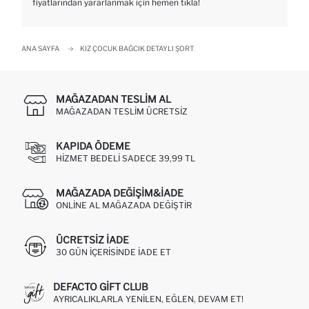
fiyatlarından yararlanmak için hemen tıkla!
ANA SAYFA
KIZ ÇOCUK BAĞCIK DETAYLI ŞORT
MAĞAZADAN TESLIM AL
MAĞAZADAN TESLIM ÜCRETSIZ
KAPIDA ÖDEME
HIZMET BEDELI SADECE 39,99 TL
MAĞAZADA DEĞIŞIM&İADE
ONLINE AL MAĞAZADA DEĞIŞTIR
ÜCRETSIZ IADE
30 GÜN IÇERISINDE IADE ET
DEFACTO GIFT CLUB
AYRICALIKLARLA YENILEN, EĞLEN, DEVAM ET!