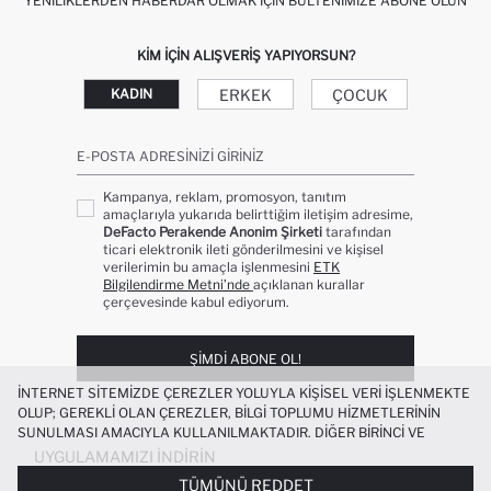
YENILIKLERDEN HABERDAR OLMAK İÇIN BÜLTENIMIZE ABONE OLUN
KIM IÇIN ALIŞVERIŞ YAPIYORSUN?
ERKEK
ÇOCUK
KADIN
E-POSTA ADRESINIZI GIRINIZ
Kampanya, reklam, promosyon, tanıtım
amaçlarıyla yukarıda belirttiğim iletişim adresime,
DeFacto Perakende Anonim Şirketi
tarafından
ticari elektronik ileti gönderilmesini ve kişisel
verilerimin bu amaçla işlenmesini
ETK
Bilgilendirme Metni’nde
açıklanan kurallar
çerçevesinde kabul ediyorum.
ŞIMDI ABONE OL!
İNTERNET SITEMIZDE ÇEREZLER YOLUYLA KIŞISEL VERI IŞLENMEKTE
OLUP; GEREKLI OLAN ÇEREZLER, BILGI TOPLUMU HIZMETLERININ
SUNULMASI AMACIYLA KULLANILMAKTADIR. DIĞER BIRINCI VE
ÜÇÜNCÜ TARAF ÇEREZLER ISE SIZE DAHA IYI BIR ALIŞVERIŞ
UYGULAMAMIZI İNDIRIN
DENEYIMI SUNULABILMESI, SITEMIZIN DAHA IŞLEVSEL KILINMASI VE
TÜMÜNÜ REDDET