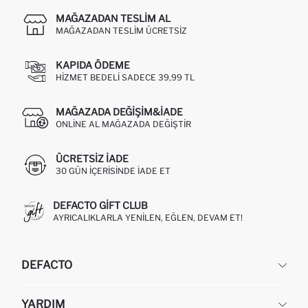
MAĞAZADAN TESLIM AL
MAĞAZADAN TESLIM ÜCRETSIZ
KAPIDA ÖDEME
HIZMET BEDELI SADECE 39,99 TL
MAĞAZADA DEĞIŞIM&İADE
ONLINE AL MAĞAZADA DEĞIŞTIR
ÜCRETSIZ IADE
30 GÜN IÇERISINDE IADE ET
DEFACTO GIFT CLUB
AYRICALIKLARLA YENILEN, EĞLEN, DEVAM ET!
DEFACTO
KURUMSAL
YARDIM