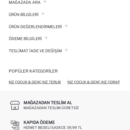
MAĞAZADA ARA
ÜRÜN BILGILERI
ÜRÜN DEĞERLENDİRMELERİ
ÖDEME BİLGİLERİ
TESLIMAT İADE VE DEĞIŞIM
POPÜLER KATEGORILER
KIZ ÇOCUK & GENÇ KIZ TERLIK
KIZ ÇOCUK & GENÇ KIZ ÇORAP
K
MAĞAZADAN TESLIM AL
MAĞAZADAN TESLIM ÜCRETSIZ
KAPIDA ÖDEME
HIZMET BEDELI SADECE 39,99 TL