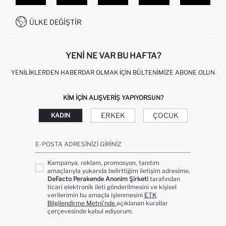
SITEMAP
İŞLEM REHBERI
MÜŞTERI HIZMETLERI
0850 333 22 86
KAMPANYALAR
ÜLKE DEĞIŞTIR
KIŞISEL VERILERIN KORUNMASI VE GIZLILIK
YENI NE VAR BU HAFTA?
YENILIKLERDEN HABERDAR OLMAK İÇIN BÜLTENIMIZE ABONE OLUN
KIM IÇIN ALIŞVERIŞ YAPIYORSUN?
ERKEK
ÇOCUK
KADIN
E-POSTA ADRESINIZI GIRINIZ
Kampanya, reklam, promosyon, tanıtım
amaçlarıyla yukarıda belirttiğim iletişim adresime,
DeFacto Perakende Anonim Şirketi
tarafından
ticari elektronik ileti gönderilmesini ve kişisel
verilerimin bu amaçla işlenmesini
ETK
Bilgilendirme Metni’nde
açıklanan kurallar
çerçevesinde kabul ediyorum.