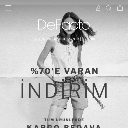
KADIN
ERKEK
ÇOCUK
SPOR | TEKNİK