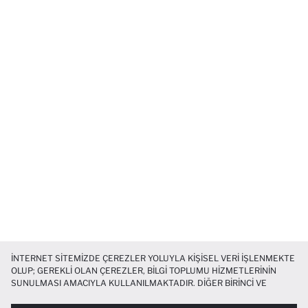
İNTERNET SITEMIZDE ÇEREZLER YOLUYLA KIŞISEL VERI IŞLENMEKTE
OLUP; GEREKLI OLAN ÇEREZLER, BILGI TOPLUMU HIZMETLERININ
SUNULMASI AMACIYLA KULLANILMAKTADIR. DIĞER BIRINCI VE
ÜÇÜNCÜ TARAF ÇEREZLER ISE SIZE DAHA IYI BIR ALIŞVERIŞ
DENEYIMI SUNULABILMESI, SITEMIZIN DAHA IŞLEVSEL KILINMASI VE