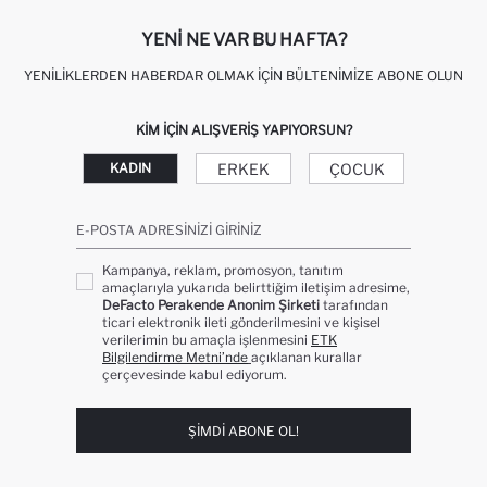
YENI NE VAR BU HAFTA?
YENILIKLERDEN HABERDAR OLMAK İÇIN BÜLTENIMIZE ABONE OLUN
KIM IÇIN ALIŞVERIŞ YAPIYORSUN?
ERKEK
ÇOCUK
KADIN
E-POSTA ADRESINIZI GIRINIZ
Kampanya, reklam, promosyon, tanıtım
amaçlarıyla yukarıda belirttiğim iletişim adresime,
DeFacto Perakende Anonim Şirketi
tarafından
ticari elektronik ileti gönderilmesini ve kişisel
verilerimin bu amaçla işlenmesini
ETK
Bilgilendirme Metni’nde
açıklanan kurallar
çerçevesinde kabul ediyorum.
ŞIMDI ABONE OL!