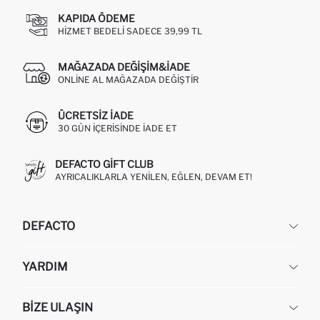
KAPIDA ÖDEME
HIZMET BEDELI SADECE 39,99 TL
MAĞAZADA DEĞIŞIM&İADE
ONLINE AL MAĞAZADA DEĞIŞTIR
ÜCRETSIZ IADE
30 GÜN IÇERISINDE IADE ET
DEFACTO GIFT CLUB
AYRICALIKLARLA YENILEN, EĞLEN, DEVAM ET!
DEFACTO
KURUMSAL
YARDIM
HAKKIMIZDA
İNSAN KAYNAKLARI
SIKÇA SORULAN SORULAR
BIZE ULAŞIN
KURUMSAL SATIŞ
SIPARIŞIMI NASIL TAKIP EDERIM?