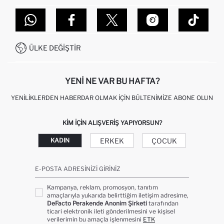
TOPTAN SATIŞ (WHOLESALE PARTNER)
NASIL İADE EDERIM?
MAĞAZALARIMIZ
DEFACTO TEKNOLOJI
GIFT CLUB SIKÇA SORULAN SORULAR
İLETIŞIM FORMU
SITEMAP
İŞLEM REHBERI
MÜŞTERI HIZMETLERI
0850 333 22 86
KAMPANYALAR
ÜLKE DEĞIŞTIR
KIŞISEL VERILERIN KORUNMASI VE GIZLILIK
YENI NE VAR BU HAFTA?
YENILIKLERDEN HABERDAR OLMAK İÇIN BÜLTENIMIZE ABONE OLUN
KIM IÇIN ALIŞVERIŞ YAPIYORSUN?
ERKEK
ÇOCUK
KADIN
E-POSTA ADRESINIZI GIRINIZ
Kampanya, reklam, promosyon, tanıtım
amaçlarıyla yukarıda belirttiğim iletişim adresime,
DeFacto Perakende Anonim Şirketi
tarafından
ticari elektronik ileti gönderilmesini ve kişisel
verilerimin bu amaçla işlenmesini
ETK