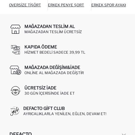
OVERSIZE TIŞÖRT
ERKEK PENYE ŞORT
ERKEK SPOR AYAKKABI
MAĞAZADAN TESLIM AL
MAĞAZADAN TESLIM ÜCRETSIZ
KAPIDA ÖDEME
HIZMET BEDELI SADECE 39,99 TL
MAĞAZADA DEĞIŞIM&İADE
ONLINE AL MAĞAZADA DEĞIŞTIR
ÜCRETSIZ IADE
30 GÜN IÇERISINDE IADE ET
DEFACTO GIFT CLUB
AYRICALIKLARLA YENILEN, EĞLEN, DEVAM ET!
DEFACTO