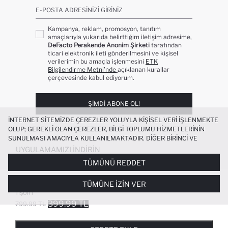
E-POSTA ADRESINIZI GIRINIZ
Kampanya, reklam, promosyon, tanıtım
amaçlarıyla yukarıda belirttiğim iletişim adresime,
DeFacto Perakende Anonim Şirketi
tarafından
ticari elektronik ileti gönderilmesini ve kişisel
verilerimin bu amaçla işlenmesini
ETK
Bilgilendirme Metni’nde
açıklanan kurallar
çerçevesinde kabul ediyorum.
ŞIMDI ABONE OL!
İNTERNET SITEMIZDE ÇEREZLER YOLUYLA KIŞISEL VERI IŞLENMEKTE
OLUP; GEREKLI OLAN ÇEREZLER, BILGI TOPLUMU HIZMETLERININ
SUNULMASI AMACIYLA KULLANILMAKTADIR. DIĞER BIRINCI VE
ÜÇÜNCÜ TARAF ÇEREZLER ISE SIZE DAHA IYI BIR ALIŞVERIŞ
UYGULAMAMIZI İNDIRIN
DENEYIMI SUNULABILMESI, SITEMIZIN DAHA IŞLEVSEL KILINMASI VE
TÜMÜNÜ REDDET
KIŞISELLEŞTIRMESI VE AÇIK RIZA VERMENIZ HALINDE, SIZLERE
YÖNELIK PAZARLAMA FAALIYETLERININ YAPILMASI AMAÇLARIYLA
NBA WORDMARK OVERSIZE GENIŞ
TÜMÜNE İZIN VER
SINIRLI OLARAK KULLANILACAKTIR. ÇEREZLERE DAIR TERCIHLERINIZI
KALIP BISIKLET YAKA KISA KOLLU
ÇEREZ TERCIHLERI
PANELI ARACILIĞIYLA HER ZAMAN YÖNETEBILIR,
TIŞÖRT
ÇEREZLERLE ILGILI DAHA DETAYLI BILGIYE
ÇEREZ AYDINLATMA
399.99 TL
799.99 TL
POPÜLER KATEGORILER
METNI
’NDEN ULAŞABILIRSINIZ.
FAVORILERE EKLENDI
GELINCE HABER VER
SEPETE EKLENIYOR
SEPETE EKLENDI