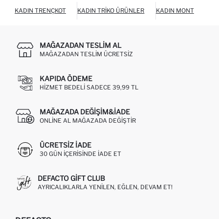
KADIN TRENÇKOT
KADIN TRIKO ÜRÜNLER
KADIN MONT
KAD
MAĞAZADAN TESLIM AL
MAĞAZADAN TESLIM ÜCRETSIZ
KAPIDA ÖDEME
HIZMET BEDELI SADECE 39,99 TL
MAĞAZADA DEĞIŞIM&İADE
ONLINE AL MAĞAZADA DEĞIŞTIR
ÜCRETSIZ IADE
30 GÜN IÇERISINDE IADE ET
DEFACTO GIFT CLUB
AYRICALIKLARLA YENILEN, EĞLEN, DEVAM ET!