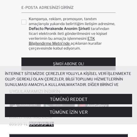
E-POSTA ADRESINIZI GIRINIZ
Kampanya, reklam, promosyon, tanıtım
amaçlarıyla yukarıda belirttiğim iletişim adresime,
DeFacto Perakende Anonim Şirketi
tarafından
ticari elektronik ileti gönderilmesini ve kişisel
verilerimin bu amaçla işlenmesini
ETK
Bilgilendirme Metni’nde
açıklanan kurallar
çerçevesinde kabul ediyorum.
ŞIMDI ABONE OL!
İNTERNET SITEMIZDE ÇEREZLER YOLUYLA KIŞISEL VERI IŞLENMEKTE
OLUP; GEREKLI OLAN ÇEREZLER, BILGI TOPLUMU HIZMETLERININ
SUNULMASI AMACIYLA KULLANILMAKTADIR. DIĞER BIRINCI VE
ÜÇÜNCÜ TARAF ÇEREZLER ISE SIZE DAHA IYI BIR ALIŞVERIŞ
UYGULAMAMIZI İNDIRIN
DENEYIMI SUNULABILMESI, SITEMIZIN DAHA IŞLEVSEL KILINMASI VE
TÜMÜNÜ REDDET
KIŞISELLEŞTIRMESI VE AÇIK RIZA VERMENIZ HALINDE, SIZLERE
YÖNELIK PAZARLAMA FAALIYETLERININ YAPILMASI AMAÇLARIYLA
TÜMÜNE İZIN VER
SINIRLI OLARAK KULLANILACAKTIR. ÇEREZLERE DAIR TERCIHLERINIZI
OVERSIZE GENIŞ KALIP BAKLAVA DILIMLI
+2
ÇEREZ TERCIHLERI
PANELI ARACILIĞIYLA HER ZAMAN YÖNETEBILIR,
BISIKLET YAKA TRIKO KAZAK
ÇEREZLERLE ILGILI DAHA DETAYLI BILGIYE
ÇEREZ AYDINLATMA
809.99 TL
899.99 TL
POPÜLER KATEGORILER
METNI
’NDEN ULAŞABILIRSINIZ.
FAVORILERE EKLENDI
GELINCE HABER VER
SEPETE EKLENIYOR
SEPETE EKLENDI