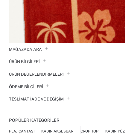
MAĞAZADA ARA
ÜRÜN BILGILERI
ÜRÜN DEĞERLENDİRMELERİ
ÖDEME BİLGİLERİ
TESLIMAT İADE VE DEĞIŞIM
POPÜLER KATEGORILER
PLAJ ÇANTASI
KADIN AKSESUAR
CROP TOP
KADIN YÜZME 