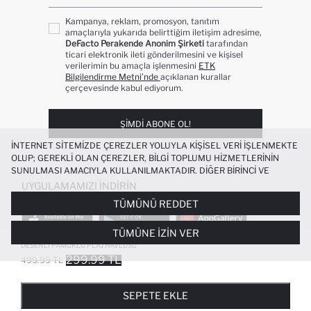
Kampanya, reklam, promosyon, tanıtım
amaçlarıyla yukarıda belirttiğim iletişim adresime,
DeFacto Perakende Anonim Şirketi
tarafından
ticari elektronik ileti gönderilmesini ve kişisel
verilerimin bu amaçla işlenmesini
ETK
Bilgilendirme Metni’nde
açıklanan kurallar
çerçevesinde kabul ediyorum.
ŞIMDI ABONE OL!
İNTERNET SITEMIZDE ÇEREZLER YOLUYLA KIŞISEL VERI IŞLENMEKTE
OLUP; GEREKLI OLAN ÇEREZLER, BILGI TOPLUMU HIZMETLERININ
SUNULMASI AMACIYLA KULLANILMAKTADIR. DIĞER BIRINCI VE
ÜÇÜNCÜ TARAF ÇEREZLER ISE SIZE DAHA IYI BIR ALIŞVERIŞ
UYGULAMAMIZI İNDIRIN
DENEYIMI SUNULABILMESI, SITEMIZIN DAHA IŞLEVSEL KILINMASI VE
TÜMÜNÜ REDDET
KIŞISELLEŞTIRMESI VE AÇIK RIZA VERMENIZ HALINDE, SIZLERE
YÖNELIK PAZARLAMA FAALIYETLERININ YAPILMASI AMAÇLARIYLA
TÜMÜNE İZIN VER
SINIRLI OLARAK KULLANILACAKTIR. ÇEREZLERE DAIR TERCIHLERINIZI
ÇEREZ TERCIHLERI
PANELI ARACILIĞIYLA HER ZAMAN YÖNETEBILIR,
DESENLI PAMUKLU PLAJ HAVLUSU
ÇEREZLERLE ILGILI DAHA DETAYLI BILGIYE
ÇEREZ AYDINLATMA
299.99 TL
499.99 TL
POPÜLER KATEGORILER
METNI
’NDEN ULAŞABILIRSINIZ.
FAVORILERE EKLENDI
GELINCE HABER VER
SEPETE EKLENIYOR
SEPETE EKLENDI
KADIN MAYO
KADIN BEYAZ TIŞÖRT
SEPETE EKLE
BIKINI
ERKEK BEYAZ TIŞÖRT