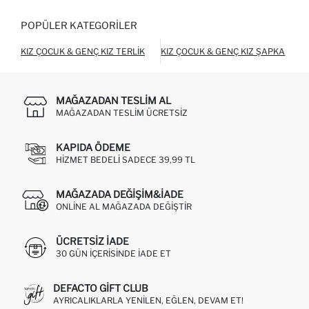
POPÜLER KATEGORILER
KIZ ÇOCUK & GENÇ KIZ TERLIK
KIZ ÇOCUK & GENÇ KIZ ŞAPKA
K
MAĞAZADAN TESLIM AL
MAĞAZADAN TESLIM ÜCRETSIZ
KAPIDA ÖDEME
HIZMET BEDELI SADECE 39,99 TL
MAĞAZADA DEĞIŞIM&İADE
ONLINE AL MAĞAZADA DEĞIŞTIR
ÜCRETSIZ IADE
30 GÜN IÇERISINDE IADE ET
DEFACTO GIFT CLUB
AYRICALIKLARLA YENILEN, EĞLEN, DEVAM ET!