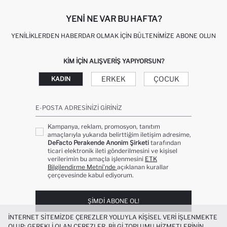
YENI NE VAR BU HAFTA?
YENILIKLERDEN HABERDAR OLMAK İÇIN BÜLTENIMIZE ABONE OLUN
KIM IÇIN ALIŞVERIŞ YAPIYORSUN?
ERKEK
ÇOCUK
KADIN
E-POSTA ADRESINIZI GIRINIZ
Kampanya, reklam, promosyon, tanıtım
amaçlarıyla yukarıda belirttiğim iletişim adresime,
DeFacto Perakende Anonim Şirketi
tarafından
ticari elektronik ileti gönderilmesini ve kişisel
verilerimin bu amaçla işlenmesini
ETK
Bilgilendirme Metni’nde
açıklanan kurallar
çerçevesinde kabul ediyorum.
ŞIMDI ABONE OL!
İNTERNET SITEMIZDE ÇEREZLER YOLUYLA KIŞISEL VERI IŞLENMEKTE
OLUP; GEREKLI OLAN ÇEREZLER, BILGI TOPLUMU HIZMETLERININ