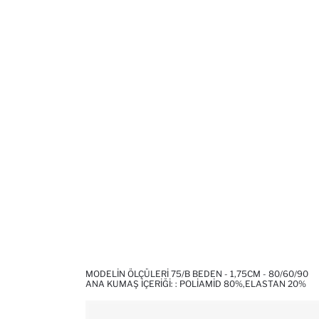
MODELIN ÖLÇÜLERI 75/B BEDEN - 1,75CM - 80/60/90
ANA KUMAŞ İÇERIĞI: : POLIAMID 80%,ELASTAN 20%