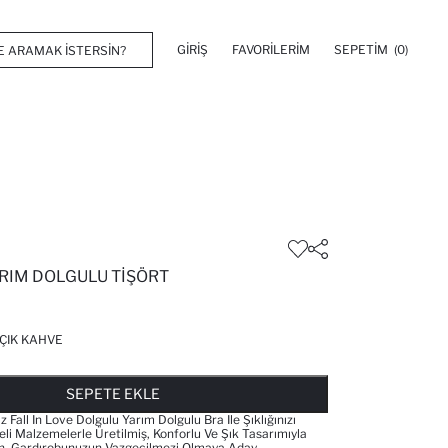
GIRIŞ
FAVORILERIM
SEPETIM
(0)
RIM DOLGULU TIŞÖRT
ÇIK KAHVE
FAVORILERE EKLENDI
GELINCE HABER VER
SEPETE EKLENIYOR
SEPETE EKLENDI
SEPETE EKLE
 Fall In Love Dolgulu Yarım Dolgulu Bra Ile Şıklığınızı
eli Malzemelerle Üretilmiş, Konforlu Ve Şık Tasarımıyla
n, Gardırobunuzun Vazgeçilmezi Olmaya Aday.