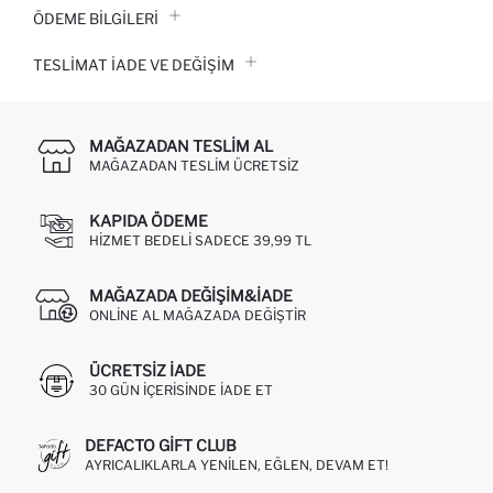
ÖDEME BİLGİLERİ
TESLIMAT İADE VE DEĞIŞIM
MAĞAZADAN TESLIM AL
MAĞAZADAN TESLIM ÜCRETSIZ
KAPIDA ÖDEME
HIZMET BEDELI SADECE 39,99 TL
MAĞAZADA DEĞIŞIM&İADE
ONLINE AL MAĞAZADA DEĞIŞTIR
ÜCRETSIZ IADE
30 GÜN IÇERISINDE IADE ET
DEFACTO GIFT CLUB
AYRICALIKLARLA YENILEN, EĞLEN, DEVAM ET!