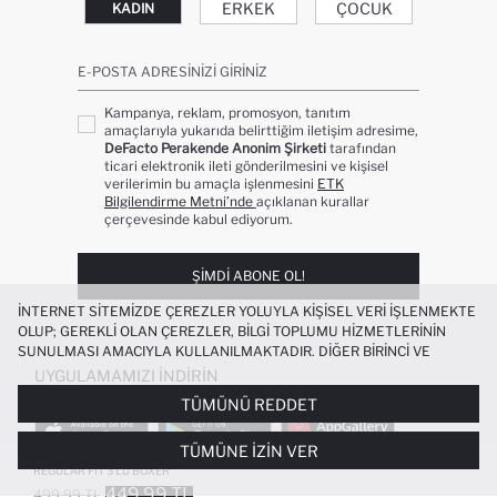
ERKEK
ÇOCUK
KADIN
E-POSTA ADRESINIZI GIRINIZ
Kampanya, reklam, promosyon, tanıtım
amaçlarıyla yukarıda belirttiğim iletişim adresime,
DeFacto Perakende Anonim Şirketi
tarafından
ticari elektronik ileti gönderilmesini ve kişisel
verilerimin bu amaçla işlenmesini
ETK
Bilgilendirme Metni’nde
açıklanan kurallar
çerçevesinde kabul ediyorum.
ŞIMDI ABONE OL!
İNTERNET SITEMIZDE ÇEREZLER YOLUYLA KIŞISEL VERI IŞLENMEKTE
OLUP; GEREKLI OLAN ÇEREZLER, BILGI TOPLUMU HIZMETLERININ
SUNULMASI AMACIYLA KULLANILMAKTADIR. DIĞER BIRINCI VE
ÜÇÜNCÜ TARAF ÇEREZLER ISE SIZE DAHA IYI BIR ALIŞVERIŞ
UYGULAMAMIZI İNDIRIN
DENEYIMI SUNULABILMESI, SITEMIZIN DAHA IŞLEVSEL KILINMASI VE
TÜMÜNÜ REDDET
KIŞISELLEŞTIRMESI VE AÇIK RIZA VERMENIZ HALINDE, SIZLERE
YÖNELIK PAZARLAMA FAALIYETLERININ YAPILMASI AMAÇLARIYLA
TÜMÜNE İZIN VER
SINIRLI OLARAK KULLANILACAKTIR. ÇEREZLERE DAIR TERCIHLERINIZI
ÇEREZ TERCIHLERI
PANELI ARACILIĞIYLA HER ZAMAN YÖNETEBILIR,
REGULAR FIT 3'LÜ BOXER
ÇEREZLERLE ILGILI DAHA DETAYLI BILGIYE
ÇEREZ AYDINLATMA
449.99 TL
499.99 TL