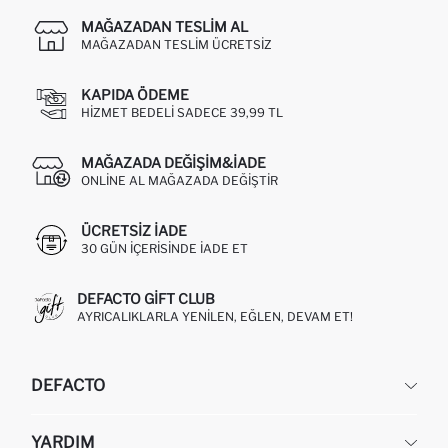
MAĞAZADAN TESLIM AL
MAĞAZADAN TESLIM ÜCRETSIZ
KAPIDA ÖDEME
HIZMET BEDELI SADECE 39,99 TL
MAĞAZADA DEĞIŞIM&İADE
ONLINE AL MAĞAZADA DEĞIŞTIR
ÜCRETSIZ IADE
30 GÜN IÇERISINDE IADE ET
DEFACTO GIFT CLUB
AYRICALIKLARLA YENILEN, EĞLEN, DEVAM ET!
DEFACTO
KURUMSAL
YARDIM