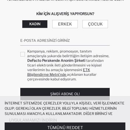
KIM IÇIN ALIŞVERIŞ YAPIYORSUN?
ERKEK
ÇOCUK
KADIN
E-POSTA ADRESINIZI GIRINIZ
Kampanya, reklam, promosyon, tanıtım
amaçlarıyla yukarıda belirttiğim iletişim adresime,
DeFacto Perakende Anonim Şirketi
tarafından
ticari elektronik ileti gönderilmesini ve kişisel
verilerimin bu amaçla işlenmesini
ETK
Bilgilendirme Metni’nde
açıklanan kurallar
çerçevesinde kabul ediyorum.
ŞIMDI ABONE OL!
İNTERNET SITEMIZDE ÇEREZLER YOLUYLA KIŞISEL VERI IŞLENMEKTE
OLUP; GEREKLI OLAN ÇEREZLER, BILGI TOPLUMU HIZMETLERININ
SUNULMASI AMACIYLA KULLANILMAKTADIR. DIĞER BIRINCI VE
ÜÇÜNCÜ TARAF ÇEREZLER ISE SIZE DAHA IYI BIR ALIŞVERIŞ
UYGULAMAMIZI İNDIRIN
DENEYIMI SUNULABILMESI, SITEMIZIN DAHA IŞLEVSEL KILINMASI VE
TÜMÜNÜ REDDET
KIŞISELLEŞTIRMESI VE AÇIK RIZA VERMENIZ HALINDE, SIZLERE