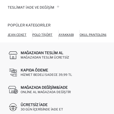
TESLIMAT İADE VE DEĞIŞIM
POPÜLER KATEGORILER
JEAN CEKET
POLO TIŞÖRT
AYAKKABI
OKUL PANTOLONLARI
MAĞAZADAN TESLIM AL
MAĞAZADAN TESLIM ÜCRETSIZ
KAPIDA ÖDEME
HIZMET BEDELI SADECE 39,99 TL
MAĞAZADA DEĞIŞIM&İADE
ONLINE AL MAĞAZADA DEĞIŞTIR
ÜCRETSIZ IADE
30 GÜN IÇERISINDE IADE ET