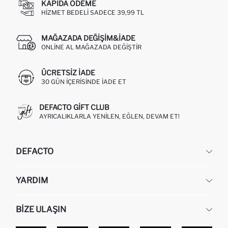
KAPIDA ÖDEME
HIZMET BEDELI SADECE 39,99 TL
MAĞAZADA DEĞIŞIM&İADE
ONLINE AL MAĞAZADA DEĞIŞTIR
ÜCRETSIZ IADE
30 GÜN IÇERISINDE IADE ET
DEFACTO GIFT CLUB
AYRICALIKLARLA YENILEN, EĞLEN, DEVAM ET!
DEFACTO
KURUMSAL
YARDIM
HAKKIMIZDA
İNSAN KAYNAKLARI
SIKÇA SORULAN SORULAR
BIZE ULAŞIN
KURUMSAL SATIŞ
SIPARIŞIMI NASIL TAKIP EDERIM?
TOPTAN SATIŞ (WHOLESALE PARTNER)
NASIL İADE EDERIM?