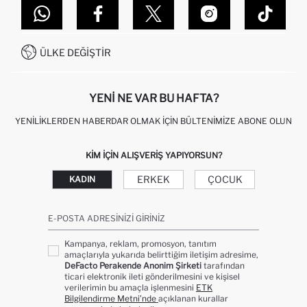
MAĞAZALARIMIZ
DEFACTO TEKNOLOJI
GIFT CLUB SIKÇA SORULAN SORULAR
İLETIŞIM FORMU
SITEMAP
İŞLEM REHBERI
MÜŞTERI HIZMETLERI
0850 333 22 86
KAMPANYALAR
ÜLKE DEĞIŞTIR
KIŞISEL VERILERIN KORUNMASI VE GIZLILIK
YENI NE VAR BU HAFTA?
YENILIKLERDEN HABERDAR OLMAK İÇIN BÜLTENIMIZE ABONE OLUN
KIM IÇIN ALIŞVERIŞ YAPIYORSUN?
ERKEK
ÇOCUK
KADIN
E-POSTA ADRESINIZI GIRINIZ
Kampanya, reklam, promosyon, tanıtım
amaçlarıyla yukarıda belirttiğim iletişim adresime,
DeFacto Perakende Anonim Şirketi
tarafından
ticari elektronik ileti gönderilmesini ve kişisel
verilerimin bu amaçla işlenmesini
ETK
Bilgilendirme Metni’nde
açıklanan kurallar