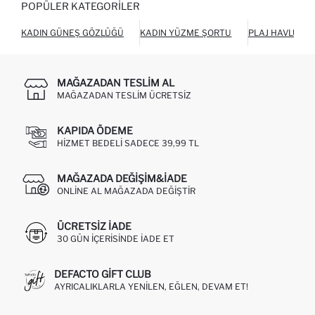
POPÜLER KATEGORILER
KADIN GÜNEŞ GÖZLÜĞÜ
KADIN YÜZME ŞORTU
PLAJ HAVLUSU
MAĞAZADAN TESLIM AL
MAĞAZADAN TESLIM ÜCRETSIZ
KAPIDA ÖDEME
HIZMET BEDELI SADECE 39,99 TL
MAĞAZADA DEĞIŞIM&İADE
ONLINE AL MAĞAZADA DEĞIŞTIR
ÜCRETSIZ IADE
30 GÜN IÇERISINDE IADE ET
DEFACTO GIFT CLUB
AYRICALIKLARLA YENILEN, EĞLEN, DEVAM ET!