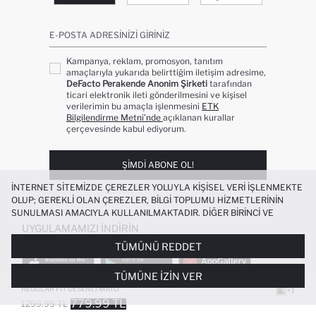
E-POSTA ADRESINIZI GIRINIZ
Kampanya, reklam, promosyon, tanıtım
amaçlarıyla yukarıda belirttiğim iletişim adresime,
DeFacto Perakende Anonim Şirketi
tarafından
ticari elektronik ileti gönderilmesini ve kişisel
verilerimin bu amaçla işlenmesini
ETK
Bilgilendirme Metni’nde
açıklanan kurallar
çerçevesinde kabul ediyorum.
ŞIMDI ABONE OL!
İNTERNET SITEMIZDE ÇEREZLER YOLUYLA KIŞISEL VERI IŞLENMEKTE
OLUP; GEREKLI OLAN ÇEREZLER, BILGI TOPLUMU HIZMETLERININ
SUNULMASI AMACIYLA KULLANILMAKTADIR. DIĞER BIRINCI VE
ÜÇÜNCÜ TARAF ÇEREZLER ISE SIZE DAHA IYI BIR ALIŞVERIŞ
UYGULAMAMIZI İNDIRIN
DENEYIMI SUNULABILMESI, SITEMIZIN DAHA IŞLEVSEL KILINMASI VE
TÜMÜNÜ REDDET
KIŞISELLEŞTIRMESI VE AÇIK RIZA VERMENIZ HALINDE, SIZLERE
YÖNELIK PAZARLAMA FAALIYETLERININ YAPILMASI AMAÇLARIYLA
TÜMÜNE İZIN VER
SINIRLI OLARAK KULLANILACAKTIR. ÇEREZLERE DAIR TERCIHLERINIZI
ÇEREZ TERCIHLERI
PANELI ARACILIĞIYLA HER ZAMAN YÖNETEBILIR,
REGULAR FIT DESENLI MAYO
+1
ÇEREZLERLE ILGILI DAHA DETAYLI BILGIYE
ÇEREZ AYDINLATMA
779.99 TL
1299.99 TL
POPÜLER KATEGORILER
METNI
’NDEN ULAŞABILIRSINIZ.
FAVORILERE EKLENDI
GELINCE HABER VER
SEPETE EKLENIYOR
SEPETE EKLENDI