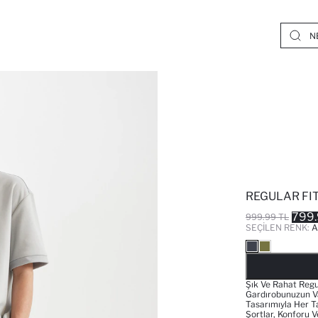
REGULAR FI
799.
999.99 TL
SEÇILEN RENK:
A
Şık Ve Rahat Regu
Gardırobunuzun Va
Tasarımıyla Her T
Şortlar, Konforu 