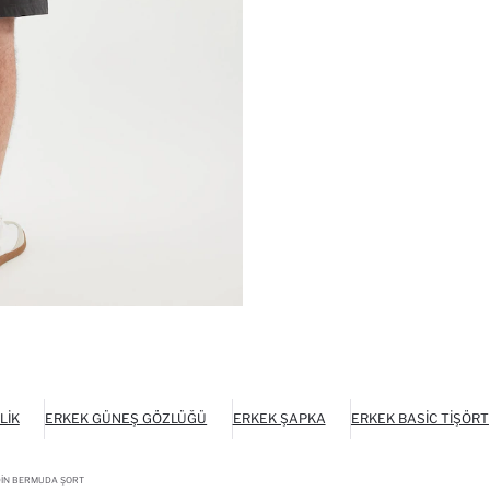
LIK
ERKEK GÜNEŞ GÖZLÜĞÜ
ERKEK ŞAPKA
ERKEK BASIC TIŞÖRT
DIN BERMUDA ŞORT