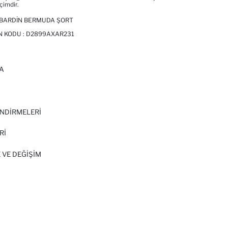
imdir.
ABARDIN BERMUDA ŞORT
N KODU :
D2899AXAR231
A
I
NDİRMELERİ
Rİ
 VE DEĞIŞIM