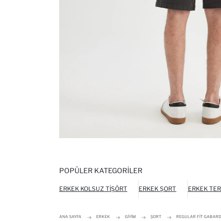
POPÜLER KATEGORILER
ERKEK KOLSUZ TIŞÖRT
ERKEK ŞORT
ERKEK TER
ANA SAYFA
ERKEK
GIYIM
ŞORT
REGULAR FIT GABAR