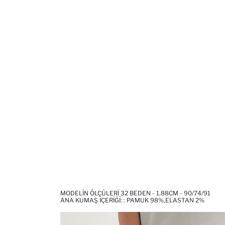
MODELIN ÖLÇÜLERI 32 BEDEN - 1,88CM - 90/74/91
ANA KUMAŞ İÇERIĞI: : PAMUK 98%,ELASTAN 2%