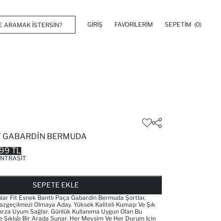
GIRIŞ
FAVORILERIM
SEPETIM
(0)
T GABARDIN BERMUDA
99 TL
NTRASIT
FAVORILERE EKLENDI
GELINCE HABER VER
SEPETE EKLENIYOR
SEPETE EKLENDI
SEPETE EKLE
lar Fit Esnek Bantlı Paça Gabardin Bermuda Şortlar,
zgeçilmezi Olmaya Aday. Yüksek Kaliteli Kumaşı Ve Şık
arza Uyum Sağlar. Günlük Kullanıma Uygun Olan Bu
Ve Şıklığı Bir Arada Sunar. Her Mevsim Ve Her Durum Için