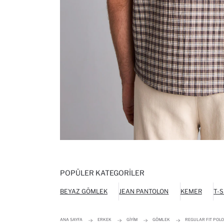
POPÜLER KATEGORILER
BEYAZ GÖMLEK
JEAN PANTOLON
KEMER
T-S
ANA SAYFA
ERKEK
GIYIM
GÖMLEK
REGULAR FIT POLO