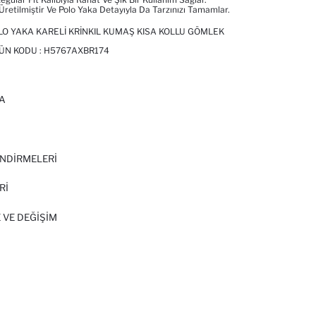
Üretilmiştir Ve Polo Yaka Detayıyla Da Tarzınızı Tamamlar.
LO YAKA KARELI KRINKIL KUMAŞ KISA KOLLU GÖMLEK
RÜN KODU :
H5767AXBR174
A
I
NDİRMELERİ
Rİ
 VE DEĞIŞIM