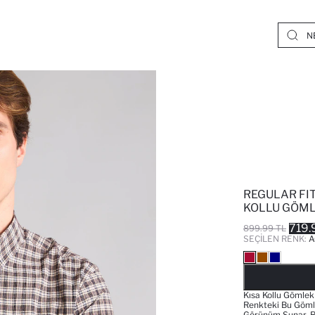
REGULAR FIT
KOLLU GÖM
719.
899.99 TL
SEÇILEN RENK:
A
Kısa Kollu Gömlek 
Renkteki Bu Gömle
Görünüm Sunar. Reg