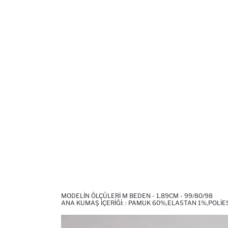
MODELIN ÖLÇÜLERI M BEDEN - 1,89CM - 99/80/98
ANA KUMAŞ İÇERIĞI: : PAMUK 60%,ELASTAN 1%,POLI