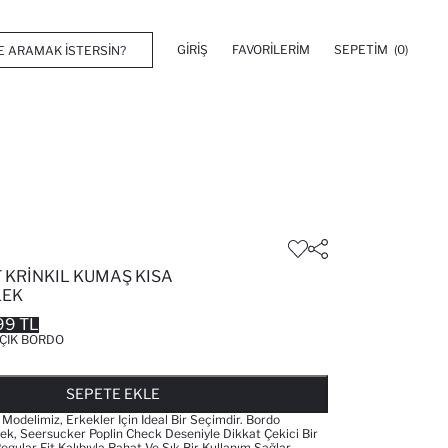
GIRIŞ
FAVORILERIM
SEPETIM
(0)
 KRINKIL KUMAŞ KISA
LEK
99 TL
ÇIK BORDO
FAVORILERE EKLENDI
GELINCE HABER VER
SEPETE EKLENIYOR
SEPETE EKLENDI
SEPETE EKLE
Modelimiz, Erkekler Için Ideal Bir Seçimdir. Bordo
k, Seersucker Poplin Check Deseniyle Dikkat Çekici Bir
ular Fit Kalıbıyla Rahat Ve Şık Bir Kullanım Sağlar.