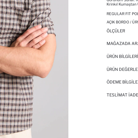
Krinkıl Kumaştan 
REGULAR FIT PO
AÇIK BORDO / Ü
ÖLÇÜLER
MAĞAZADA AR
ÜRÜN BILGILER
ÜRÜN DEĞERLE
ÖDEME BİLGİLE
TESLIMAT İADE