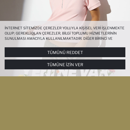
İNTERNET SITEMIZDE ÇEREZLER YOLUYLA KIŞISEL VERI IŞLENMEKTE
OLUP; GEREKLI OLAN ÇEREZLER, BILGI TOPLUMU HIZMETLERININ
SUNULMASI AMACIYLA KULLANILMAKTADIR. DIĞER BIRINCI VE
ÜÇÜNCÜ TARAF ÇEREZLER ISE SIZE DAHA IYI BIR ALIŞVERIŞ
DENEYIMI SUNULABILMESI, SITEMIZIN DAHA IŞLEVSEL KILINMASI VE
TÜMÜNÜ REDDET
KIŞISELLEŞTIRMESI VE AÇIK RIZA VERMENIZ HALINDE, SIZLERE
YÖNELIK PAZARLAMA FAALIYETLERININ YAPILMASI AMAÇLARIYLA
TÜMÜNE İZIN VER
SINIRLI OLARAK KULLANILACAKTIR. ÇEREZLERE DAIR TERCIHLERINIZI
ÇEREZ TERCIHLERI
PANELI ARACILIĞIYLA HER ZAMAN YÖNETEBILIR,
ÇEREZLERLE ILGILI DAHA DETAYLI BILGIYE
ÇEREZ AYDINLATMA
METNI
’NDEN ULAŞABILIRSINIZ.