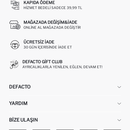
KAPIDA ÖDEME
HIZMET BEDELI SADECE 39,99 TL
MAĞAZADA DEĞIŞIM&İADE
ONLINE AL MAĞAZADA DEĞIŞTIR
ÜCRETSIZ IADE
30 GÜN IÇERISINDE IADE ET
DEFACTO GIFT CLUB
AYRICALIKLARLA YENILEN, EĞLEN, DEVAM ET!
DEFACTO
KURUMSAL
YARDIM
HAKKIMIZDA
İNSAN KAYNAKLARI
SIKÇA SORULAN SORULAR
BIZE ULAŞIN
KURUMSAL SATIŞ
SIPARIŞIMI NASIL TAKIP EDERIM?
TOPTAN SATIŞ (WHOLESALE PARTNER)
NASIL İADE EDERIM?