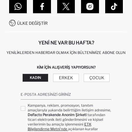
MAĞAZALARIMIZ
DEFACTO TEKNOLOJI
GIFT CLUB SIKÇA SORULAN SORULAR
İLETIŞIM FORMU
SITEMAP
İŞLEM REHBERI
MÜŞTERI HIZMETLERI
0850 333 22 86
KAMPANYALAR
ÜLKE DEĞIŞTIR
KIŞISEL VERILERIN KORUNMASI VE GIZLILIK
YENI NE VAR BU HAFTA?
YENILIKLERDEN HABERDAR OLMAK İÇIN BÜLTENIMIZE ABONE OLUN
KIM IÇIN ALIŞVERIŞ YAPIYORSUN?
ERKEK
ÇOCUK
KADIN
E-POSTA ADRESINIZI GIRINIZ
Kampanya, reklam, promosyon, tanıtım
amaçlarıyla yukarıda belirttiğim iletişim adresime,
DeFacto Perakende Anonim Şirketi
tarafından
ticari elektronik ileti gönderilmesini ve kişisel
verilerimin bu amaçla işlenmesini
ETK
Bilgilendirme Metni’nde
açıklanan kurallar