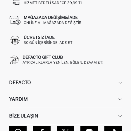
HIZMET BEDELI SADECE 39,99 TL
MAĞAZADA DEĞIŞIM&İADE
ONLINE AL MAĞAZADA DEĞIŞTIR
ÜCRETSIZ IADE
30 GÜN IÇERISINDE IADE ET
DEFACTO GIFT CLUB
AYRICALIKLARLA YENILEN, EĞLEN, DEVAM ET!
DEFACTO
KURUMSAL
YARDIM
HAKKIMIZDA
İNSAN KAYNAKLARI
SIKÇA SORULAN SORULAR
BIZE ULAŞIN
KURUMSAL SATIŞ
SIPARIŞIMI NASIL TAKIP EDERIM?
TOPTAN SATIŞ (WHOLESALE PARTNER)
NASIL İADE EDERIM?
MAĞAZALARIMIZ