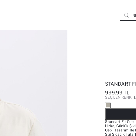
STANDART F
999.99 TL
SEÇILEN RENK:
T
Standart Fit Cepli
Hırka, Günlük Şık
Cepli Tasarımı Il
Sizi Sıcacık Tut