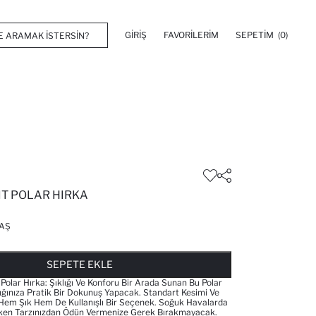
GIRIŞ
FAVORILERIM
SEPETIM
(0)
IT POLAR HIRKA
AŞ
FAVORILERE EKLENDI
GELINCE HABER VER
SEPETE EKLENIYOR
SEPETE EKLENDI
SEPETE EKLE
 Polar Hırka: Şıklığı Ve Konforu Bir Arada Sunan Bu Polar
lığınıza Pratik Bir Dokunuş Yapacak. Standart Kesimi Ve
e Hem Şık Hem De Kullanışlı Bir Seçenek. Soğuk Havalarda
arken Tarzınızdan Ödün Vermenize Gerek Bırakmayacak.