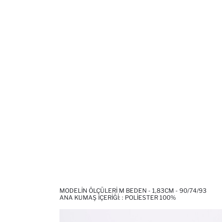
MODELIN ÖLÇÜLERI M BEDEN - 1,83CM - 90/74/93
ANA KUMAŞ İÇERIĞI: : POLIESTER 100%