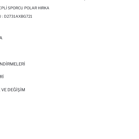
EPLI SPORCU POLAR HIRKA
 :
D2731AXBG721
A
I
NDİRMELERİ
Rİ
 VE DEĞIŞIM