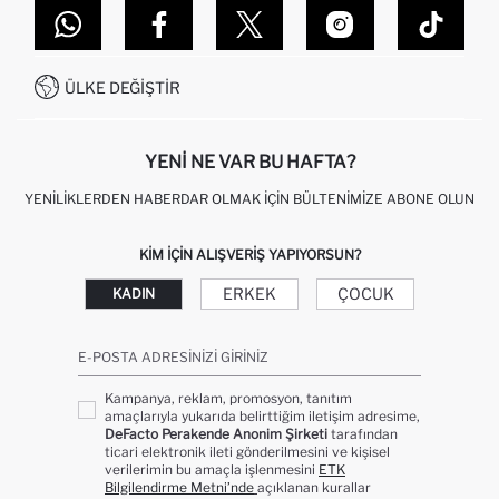
MAĞAZALARIMIZ
DEFACTO TEKNOLOJI
GIFT CLUB SIKÇA SORULAN SORULAR
İLETIŞIM FORMU
SITEMAP
İŞLEM REHBERI
MÜŞTERI HIZMETLERI
0850 333 22 86
KAMPANYALAR
ÜLKE DEĞIŞTIR
KIŞISEL VERILERIN KORUNMASI VE GIZLILIK
YENI NE VAR BU HAFTA?
YENILIKLERDEN HABERDAR OLMAK İÇIN BÜLTENIMIZE ABONE OLUN
KIM IÇIN ALIŞVERIŞ YAPIYORSUN?
ERKEK
ÇOCUK
KADIN
E-POSTA ADRESINIZI GIRINIZ
Kampanya, reklam, promosyon, tanıtım
amaçlarıyla yukarıda belirttiğim iletişim adresime,
DeFacto Perakende Anonim Şirketi
tarafından
ticari elektronik ileti gönderilmesini ve kişisel
verilerimin bu amaçla işlenmesini
ETK
Bilgilendirme Metni’nde
açıklanan kurallar