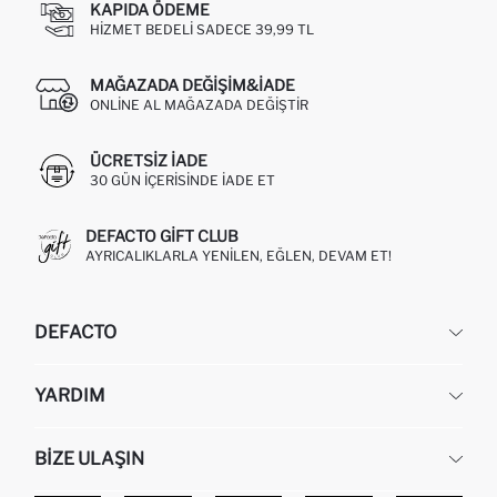
KAPIDA ÖDEME
HIZMET BEDELI SADECE 39,99 TL
MAĞAZADA DEĞIŞIM&İADE
ONLINE AL MAĞAZADA DEĞIŞTIR
ÜCRETSIZ IADE
30 GÜN IÇERISINDE IADE ET
DEFACTO GIFT CLUB
AYRICALIKLARLA YENILEN, EĞLEN, DEVAM ET!
DEFACTO
KURUMSAL
YARDIM
HAKKIMIZDA
İNSAN KAYNAKLARI
SIKÇA SORULAN SORULAR
BIZE ULAŞIN
KURUMSAL SATIŞ
SIPARIŞIMI NASIL TAKIP EDERIM?
TOPTAN SATIŞ (WHOLESALE PARTNER)
NASIL İADE EDERIM?