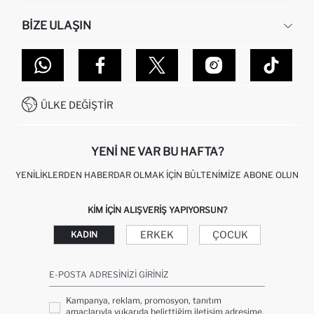
İNSAN KAYNAKLARI
SIKÇA SORULAN SORULAR
BIZE ULAŞIN
KURUMSAL SATIŞ
SIPARIŞIMI NASIL TAKIP EDERIM?
TOPTAN SATIŞ (WHOLESALE PARTNER)
NASIL İADE EDERIM?
MAĞAZALARIMIZ
DEFACTO TEKNOLOJI
GIFT CLUB SIKÇA SORULAN SORULAR
İLETIŞIM FORMU
SITEMAP
İŞLEM REHBERI
MÜŞTERI HIZMETLERI
0850 333 22 86
KAMPANYALAR
ÜLKE DEĞIŞTIR
KIŞISEL VERILERIN KORUNMASI VE GIZLILIK
YENI NE VAR BU HAFTA?
YENILIKLERDEN HABERDAR OLMAK İÇIN BÜLTENIMIZE ABONE OLUN
KIM IÇIN ALIŞVERIŞ YAPIYORSUN?
ERKEK
ÇOCUK
KADIN
E-POSTA ADRESINIZI GIRINIZ
Kampanya, reklam, promosyon, tanıtım
amaçlarıyla yukarıda belirttiğim iletişim adresime,