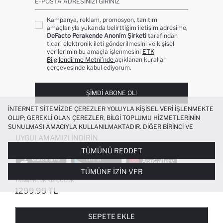
E-POSTA ADRESINIZI GIRINIZ
Kampanya, reklam, promosyon, tanıtım
amaçlarıyla yukarıda belirttiğim iletişim adresime,
DeFacto Perakende Anonim Şirketi
tarafından
ticari elektronik ileti gönderilmesini ve kişisel
verilerimin bu amaçla işlenmesini
ETK
Bilgilendirme Metni’nde
açıklanan kurallar
çerçevesinde kabul ediyorum.
ŞIMDI ABONE OL!
İNTERNET SITEMIZDE ÇEREZLER YOLUYLA KIŞISEL VERI IŞLENMEKTE
OLUP; GEREKLI OLAN ÇEREZLER, BILGI TOPLUMU HIZMETLERININ
SUNULMASI AMACIYLA KULLANILMAKTADIR. DIĞER BIRINCI VE
ÜÇÜNCÜ TARAF ÇEREZLER ISE SIZE DAHA IYI BIR ALIŞVERIŞ
UYGULAMAMIZI İNDIRIN
DENEYIMI SUNULABILMESI, SITEMIZIN DAHA IŞLEVSEL KILINMASI VE
TÜMÜNÜ REDDET
KIŞISELLEŞTIRMESI VE AÇIK RIZA VERMENIZ HALINDE, SIZLERE
YÖNELIK PAZARLAMA FAALIYETLERININ YAPILMASI AMAÇLARIYLA
TÜMÜNE İZIN VER
SINIRLI OLARAK KULLANILACAKTIR. ÇEREZLERE DAIR TERCIHLERINIZI
SU İTICI KAPÜŞONLU FERMUARLI
+1
ÇEREZ TERCIHLERI
PANELI ARACILIĞIYLA HER ZAMAN YÖNETEBILIR,
YAĞMURLUK KIZ ÇOCUK
ÇEREZLERLE ILGILI DAHA DETAYLI BILGIYE
ÇEREZ AYDINLATMA
1299.99 TL
POPÜLER KATEGORILER
METNI
’NDEN ULAŞABILIRSINIZ.
FAVORILERE EKLENDI
GELINCE HABER VER
SEPETE EKLENIYOR
SEPETE EKLENDI
KADIN MAYO
KADIN BEYAZ TIŞÖRT
SEPETE EKLE
BIKINI
ERKEK BEYAZ TIŞÖRT