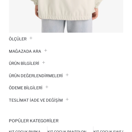
ÖLÇÜLER
MAĞAZADA ARA
ÜRÜN BILGILERI
ÜRÜN DEĞERLENDİRMELERİ
ÖDEME BİLGİLERİ
TESLIMAT İADE VE DEĞIŞIM
POPÜLER KATEGORILER
KIZ ÇOCUK PARKA
KIZ ÇOCUK PANTOLON
KIZ ÇOCUK SWEATSH