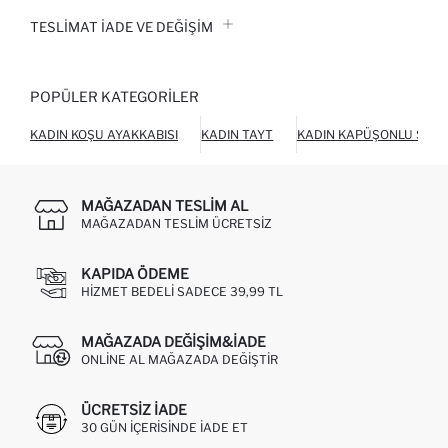
TESLIMAT İADE VE DEĞIŞIM
POPÜLER KATEGORILER
KADIN KOŞU AYAKKABISI
KADIN TAYT
KADIN KAPÜŞONLU SWE
MAĞAZADAN TESLIM AL
MAĞAZADAN TESLIM ÜCRETSIZ
KAPIDA ÖDEME
HIZMET BEDELI SADECE 39,99 TL
MAĞAZADA DEĞIŞIM&İADE
ONLINE AL MAĞAZADA DEĞIŞTIR
ÜCRETSIZ IADE
30 GÜN IÇERISINDE IADE ET