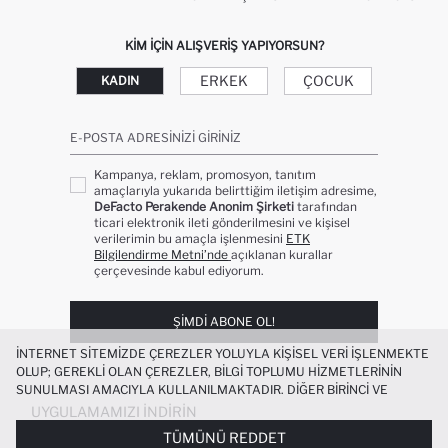
KIM IÇIN ALIŞVERIŞ YAPIYORSUN?
ERKEK
ÇOCUK
KADIN
E-POSTA ADRESINIZI GIRINIZ
Kampanya, reklam, promosyon, tanıtım
amaçlarıyla yukarıda belirttiğim iletişim adresime,
DeFacto Perakende Anonim Şirketi
tarafından
ticari elektronik ileti gönderilmesini ve kişisel
verilerimin bu amaçla işlenmesini
ETK
Bilgilendirme Metni’nde
açıklanan kurallar
çerçevesinde kabul ediyorum.
ŞIMDI ABONE OL!
İNTERNET SITEMIZDE ÇEREZLER YOLUYLA KIŞISEL VERI IŞLENMEKTE
OLUP; GEREKLI OLAN ÇEREZLER, BILGI TOPLUMU HIZMETLERININ
SUNULMASI AMACIYLA KULLANILMAKTADIR. DIĞER BIRINCI VE
ÜÇÜNCÜ TARAF ÇEREZLER ISE SIZE DAHA IYI BIR ALIŞVERIŞ
UYGULAMAMIZI İNDIRIN
DENEYIMI SUNULABILMESI, SITEMIZIN DAHA IŞLEVSEL KILINMASI VE
TÜMÜNÜ REDDET
KIŞISELLEŞTIRMESI VE AÇIK RIZA VERMENIZ HALINDE, SIZLERE