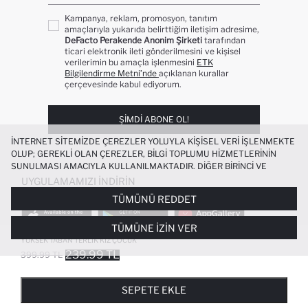
Kampanya, reklam, promosyon, tanıtım
amaçlarıyla yukarıda belirttiğim iletişim adresime,
DeFacto Perakende Anonim Şirketi
tarafından
ticari elektronik ileti gönderilmesini ve kişisel
verilerimin bu amaçla işlenmesini
ETK
Bilgilendirme Metni’nde
açıklanan kurallar
çerçevesinde kabul ediyorum.
ŞIMDI ABONE OL!
İNTERNET SITEMIZDE ÇEREZLER YOLUYLA KIŞISEL VERI IŞLENMEKTE
OLUP; GEREKLI OLAN ÇEREZLER, BILGI TOPLUMU HIZMETLERININ
SUNULMASI AMACIYLA KULLANILMAKTADIR. DIĞER BIRINCI VE
ÜÇÜNCÜ TARAF ÇEREZLER ISE SIZE DAHA IYI BIR ALIŞVERIŞ
UYGULAMAMIZI İNDIRIN
DENEYIMI SUNULABILMESI, SITEMIZIN DAHA IŞLEVSEL KILINMASI VE
TÜMÜNÜ REDDET
KIŞISELLEŞTIRMESI VE AÇIK RIZA VERMENIZ HALINDE, SIZLERE
YÖNELIK PAZARLAMA FAALIYETLERININ YAPILMASI AMAÇLARIYLA
TÜMÜNE İZIN VER
SINIRLI OLARAK KULLANILACAKTIR. ÇEREZLERE DAIR TERCIHLERINIZI
ÇEREZ TERCIHLERI
PANELI ARACILIĞIYLA HER ZAMAN YÖNETEBILIR,
YÜKSEK TABAN TERLIK KIZ ÇOCUK
ÇEREZLERLE ILGILI DAHA DETAYLI BILGIYE
ÇEREZ AYDINLATMA
239.99 TL
399.99 TL
POPÜLER KATEGORILER
METNI
’NDEN ULAŞABILIRSINIZ.
FAVORILERE EKLENDI
GELINCE HABER VER
SEPETE EKLENIYOR
SEPETE EKLENDI
KADIN MAYO
KADIN BEYAZ TIŞÖRT
SEPETE EKLE
BIKINI
ERKEK BEYAZ TIŞÖRT