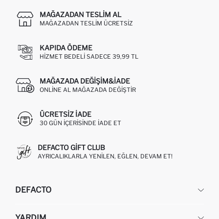
MAĞAZADAN TESLIM AL
MAĞAZADAN TESLIM ÜCRETSIZ
KAPIDA ÖDEME
HIZMET BEDELI SADECE 39,99 TL
MAĞAZADA DEĞIŞIM&İADE
ONLINE AL MAĞAZADA DEĞIŞTIR
ÜCRETSIZ IADE
30 GÜN IÇERISINDE IADE ET
DEFACTO GIFT CLUB
AYRICALIKLARLA YENILEN, EĞLEN, DEVAM ET!
DEFACTO
KURUMSAL
YARDIM