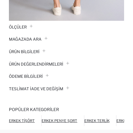
ÖLÇÜLER
MAĞAZADA ARA
ÜRÜN BILGILERI
ÜRÜN DEĞERLENDİRMELERİ
ÖDEME BİLGİLERİ
TESLIMAT İADE VE DEĞIŞIM
POPÜLER KATEGORILER
ERKEK TIŞÖRT
ERKEK PENYE ŞORT
ERKEK TERLIK
ERKEK A