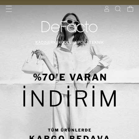
KADIN
ERKEK
ÇOCUK
SPOR | TEKNİK