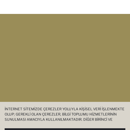
İNTERNET SITEMIZDE ÇEREZLER YOLUYLA KIŞISEL VERI IŞLENMEKTE
OLUP; GEREKLI OLAN ÇEREZLER, BILGI TOPLUMU HIZMETLERININ
SUNULMASI AMACIYLA KULLANILMAKTADIR. DIĞER BIRINCI VE
ÜÇÜNCÜ TARAF ÇEREZLER ISE SIZE DAHA IYI BIR ALIŞVERIŞ
DENEYIMI SUNULABILMESI, SITEMIZIN DAHA IŞLEVSEL KILINMASI VE