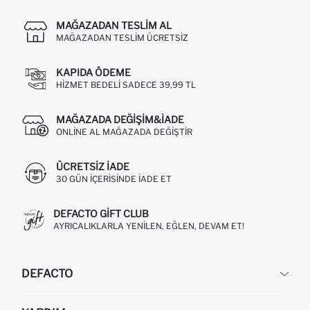
MAĞAZADAN TESLIM AL
MAĞAZADAN TESLIM ÜCRETSIZ
KAPIDA ÖDEME
HIZMET BEDELI SADECE 39,99 TL
MAĞAZADA DEĞIŞIM&İADE
ONLINE AL MAĞAZADA DEĞIŞTIR
ÜCRETSIZ IADE
30 GÜN IÇERISINDE IADE ET
DEFACTO GIFT CLUB
AYRICALIKLARLA YENILEN, EĞLEN, DEVAM ET!
DEFACTO
KURUMSAL