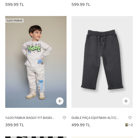
599.99 TL
599.99 TL
%100 PAMUK BAGGY FIT BASKILI PANTOLON ERKEK BEBEK
DUBLE PAÇA EŞOFMAN ALTI ERKEK BEBEK
399.99 TL
499.99 TL
+2