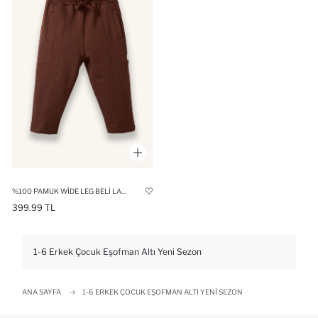
%100 PAMUK WIDE LEG BELI LASTIKLI EŞOFMAN ALTI ERKEK BEBEK
399.99 TL
1-6 Erkek Çocuk Eşofman Altı Yeni Sezon
ANA SAYFA
1-6 ERKEK ÇOCUK EŞOFMAN ALTI YENI SEZON