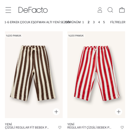
1-6 ERKEK ÇOCUK EŞOFMAN ALTI YENI SEZON
GÖRÜNÜM
1
2
3
4
5
FILTRELER
YENI
YENI
ÇIZGILI REGULAR FIT BEBEK PANTOLON
REGULAR FIT ÇIZGILI BEBEK PANTOLON