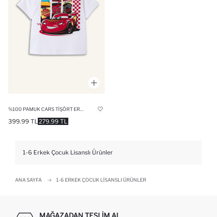
%100 PAMUK CARS TIŞÖRT ERKEK BEBEK
399.99 TL
279.99 TL
1-6 Erkek Çocuk Lisanslı Ürünler
ANA SAYFA
1-6 ERKEK ÇOCUK LISANSLI ÜRÜNLER
MAĞAZADAN TESLIM AL