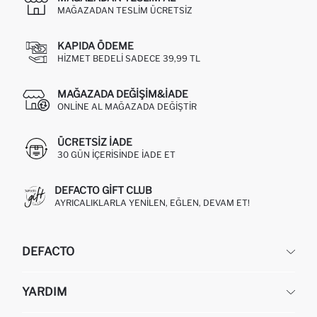
MAĞAZADAN TESLIM ÜCRETSIZ
KAPIDA ÖDEME
HIZMET BEDELI SADECE 39,99 TL
MAĞAZADA DEĞIŞIM&İADE
ONLINE AL MAĞAZADA DEĞIŞTIR
ÜCRETSIZ IADE
30 GÜN IÇERISINDE IADE ET
DEFACTO GIFT CLUB
AYRICALIKLARLA YENILEN, EĞLEN, DEVAM ET!
DEFACTO
KURUMSAL
YARDIM
HAKKIMIZDA
İNSAN KAYNAKLARI