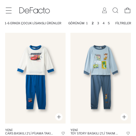
1-6 ERKEK ÇOCUK LISANSLI ÜRÜNLER
GÖRÜNÜM
1
2
3
4
5
FILTRELER
YENI
YENI
CARS BASKILI 2'LI PIJAMA TAKIMI ERKEK BEBEK
TOY STORY BASKILI 2'LI TAKIM ERKEK BEBEK