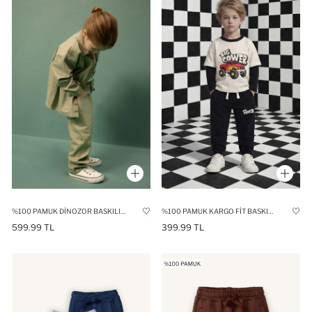
%100 PAMUK DINOZOR BASKILI GABARDIN PANTOLON ERKEK BEBEK
%100 PAMUK KARGO FIT BASKILI EŞOFMAN ALTI ERKEK BEBEK
599.99 TL
399.99 TL