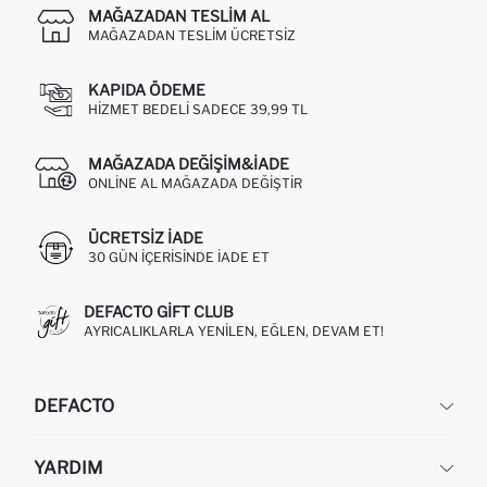
MAĞAZADAN TESLIM AL
MAĞAZADAN TESLIM ÜCRETSIZ
KAPIDA ÖDEME
HIZMET BEDELI SADECE 39,99 TL
MAĞAZADA DEĞIŞIM&İADE
ONLINE AL MAĞAZADA DEĞIŞTIR
ÜCRETSIZ IADE
30 GÜN IÇERISINDE IADE ET
DEFACTO GIFT CLUB
AYRICALIKLARLA YENILEN, EĞLEN, DEVAM ET!
DEFACTO
KURUMSAL
YARDIM
HAKKIMIZDA