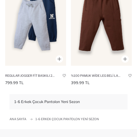
REGULAR JOGGER FIT BASKILI 2'LI EŞOFMAN ALTI ERKEK BEBEK
%100 PAMUK WIDE LEG BELI LASTIKLI EŞOFMAN ALTI ERKEK BEBEK
799.99 TL
399.99 TL
1-6 Erkek Çocuk Pantolon Yeni Sezon
ANA SAYFA
1-6 ERKEK ÇOCUK PANTOLON YENI SEZON