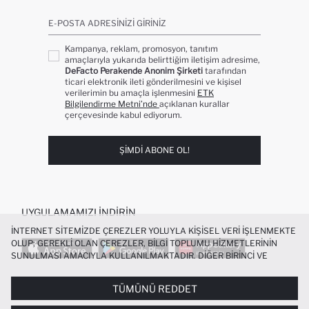
E-POSTA ADRESINIZI GIRINIZ
Kampanya, reklam, promosyon, tanıtım
amaçlarıyla yukarıda belirttiğim iletişim adresime,
DeFacto Perakende Anonim Şirketi
tarafından
ticari elektronik ileti gönderilmesini ve kişisel
verilerimin bu amaçla işlenmesini
ETK
Bilgilendirme Metni’nde
açıklanan kurallar
çerçevesinde kabul ediyorum.
ŞIMDI ABONE OL!
UYGULAMAMIZI İNDIRIN
İNTERNET SITEMIZDE ÇEREZLER YOLUYLA KIŞISEL VERI IŞLENMEKTE
OLUP; GEREKLI OLAN ÇEREZLER, BILGI TOPLUMU HIZMETLERININ
SUNULMASI AMACIYLA KULLANILMAKTADIR. DIĞER BIRINCI VE
ÜÇÜNCÜ TARAF ÇEREZLER ISE SIZE DAHA IYI BIR ALIŞVERIŞ
DENEYIMI SUNULABILMESI, SITEMIZIN DAHA IŞLEVSEL KILINMASI VE
TÜMÜNÜ REDDET
POPÜLER KATEGORILER
KIŞISELLEŞTIRMESI VE AÇIK RIZA VERMENIZ HALINDE, SIZLERE
YÖNELIK PAZARLAMA FAALIYETLERININ YAPILMASI AMAÇLARIYLA