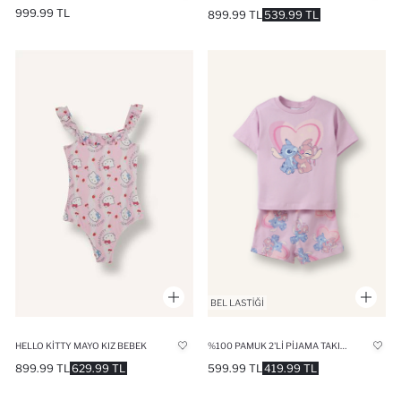
999.99 TL
899.99 TL
539.99 TL
HELLO KITTY MAYO KIZ BEBEK
%100 PAMUK 2'LI PIJAMA TAKIMI KIZ ÇOCUK
899.99 TL
629.99 TL
599.99 TL
419.99 TL