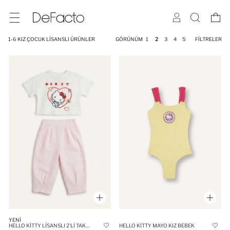
1-6 KIZ ÇOCUK LISANSLI ÜRÜNLER
GÖRÜNÜM
1
2
3
4
5
FILTRELER
YENI
HELLO KITTY LISANSLI 2'LI TAKIM KIZ BEBEK
HELLO KITTY MAYO KIZ BEBEK