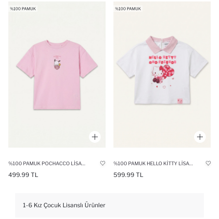
%100 PAMUK POCHACCO LISANSLI PENYE TIŞÖRT KIZ BEBEK
%100 PAMUK HELLO KITTY LISANSLI KISA KOLLU PENYE TIŞÖRT KIZ BEBEK
499.99 TL
599.99 TL
1-6 Kız Çocuk Lisanslı Ürünler