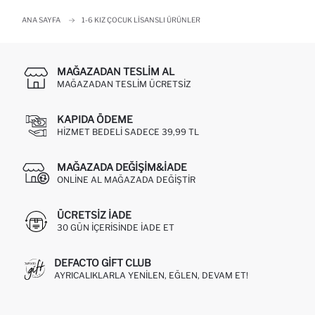
ANA SAYFA
1-6 KIZ ÇOCUK LISANSLI ÜRÜNLER
MAĞAZADAN TESLIM AL
MAĞAZADAN TESLIM ÜCRETSIZ
KAPIDA ÖDEME
HIZMET BEDELI SADECE 39,99 TL
MAĞAZADA DEĞIŞIM&İADE
ONLINE AL MAĞAZADA DEĞIŞTIR
ÜCRETSIZ IADE
30 GÜN IÇERISINDE IADE ET
DEFACTO GIFT CLUB
AYRICALIKLARLA YENILEN, EĞLEN, DEVAM ET!