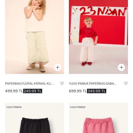
PAPERBAG FLORAL KRINKIL KUMAŞ PANTOLON KIZ BEBEK
%100 PAMUK PAPERBAG GABARDIN PANTOLON KIZ BEBEK
499.99 TL
249.99 TL
699.99 TL
349.99 TL