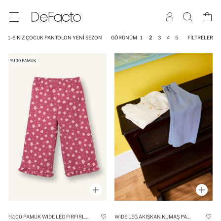
1-6 KIZ ÇOCUK PANTOLON YENI SEZON
GÖRÜNÜM
1
2
3
4
5
FILTRELER
%100 PAMUK WIDE LEG FIRFIRLI ÇIÇEKLI PANTOLON KIZ BEBEK
WIDE LEG AKIŞKAN KUMAŞ PANTOLON KIZ BEBEK