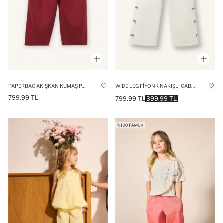
PAPERBAG AKIŞKAN KUMAŞ PANTOLON KIZ BEBEK
WIDE LEG FIYONK NAKIŞLI GABARDIN PANTOLON KIZ BEBEK
799.99 TL
799.99 TL
399.99 TL