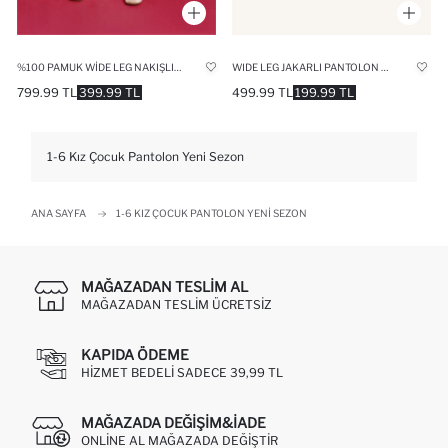
%100 PAMUK WIDE LEG NAKIŞLI ESNEK BANTLI PAÇA GABARDIN PANTOLON KIZ BEBEK
WIDE LEG JAKARLI PANTOLON KIZ BEBEK
799.99 TL
399.99 TL
499.99 TL
199.99 TL
1-6 Kız Çocuk Pantolon Yeni Sezon
ANA SAYFA
1-6 KIZ ÇOCUK PANTOLON YENI SEZON
MAĞAZADAN TESLIM AL
MAĞAZADAN TESLIM ÜCRETSIZ
KAPIDA ÖDEME
HIZMET BEDELI SADECE 39,99 TL
MAĞAZADA DEĞIŞIM&İADE
ONLINE AL MAĞAZADA DEĞIŞTIR