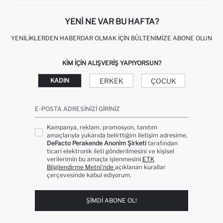
YENI NE VAR BU HAFTA?
YENILIKLERDEN HABERDAR OLMAK İÇIN BÜLTENIMIZE ABONE OLUN
KIM IÇIN ALIŞVERIŞ YAPIYORSUN?
ERKEK
ÇOCUK
KADIN
E-POSTA ADRESINIZI GIRINIZ
Kampanya, reklam, promosyon, tanıtım
amaçlarıyla yukarıda belirttiğim iletişim adresime,
DeFacto Perakende Anonim Şirketi
tarafından
ticari elektronik ileti gönderilmesini ve kişisel
verilerimin bu amaçla işlenmesini
ETK
Bilgilendirme Metni’nde
açıklanan kurallar
çerçevesinde kabul ediyorum.
ŞIMDI ABONE OL!