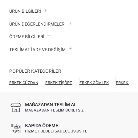
ÜRÜN BILGILERI
ÜRÜN DEĞERLENDİRMELERİ
ÖDEME BİLGİLERİ
TESLIMAT İADE VE DEĞIŞIM
POPÜLER KATEGORILER
ERKEK CÜZDAN
ERKEK TIŞÖRT
ERKEK GÖMLEK
ERKEK HIR
MAĞAZADAN TESLIM AL
MAĞAZADAN TESLIM ÜCRETSIZ
KAPIDA ÖDEME
HIZMET BEDELI SADECE 39,99 TL