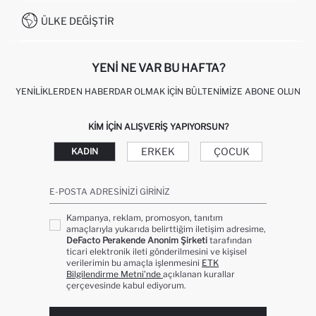
İŞLEM REHBERI
MÜŞTERI HIZMETLERI
0850 333 22 86
KAMPANYALAR
ÜLKE DEĞIŞTIR
KIŞISEL VERILERIN KORUNMASI VE GIZLILIK
YENI NE VAR BU HAFTA?
YENILIKLERDEN HABERDAR OLMAK İÇIN BÜLTENIMIZE ABONE OLUN
KIM IÇIN ALIŞVERIŞ YAPIYORSUN?
ERKEK
ÇOCUK
KADIN
E-POSTA ADRESINIZI GIRINIZ
Kampanya, reklam, promosyon, tanıtım
amaçlarıyla yukarıda belirttiğim iletişim adresime,
DeFacto Perakende Anonim Şirketi
tarafından
ticari elektronik ileti gönderilmesini ve kişisel
verilerimin bu amaçla işlenmesini
ETK
Bilgilendirme Metni’nde
açıklanan kurallar
çerçevesinde kabul ediyorum.