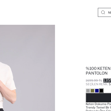
%100 KETEN 
PANTOLON
135
1699.99 TL
SEÇILEN RENK:
S
Keten Dokuma Pan
Trendy Temel Bir 
Detayıyla Öne Çıkı