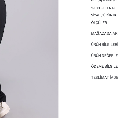
%100 KETEN REL
SIYAH / ÜRÜN KO
ÖLÇÜLER
MAĞAZADA AR
ÜRÜN BILGILER
ÜRÜN DEĞERLE
ÖDEME BİLGİLE
TESLIMAT İADE