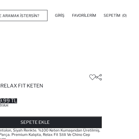
GIRIŞ
FAVORILERIM
SEPETIM
(0)
RELAX FIT KETEN
9.99 TL
IYAH
FAVORILERE EKLENDI
GELINCE HABER VER
SEPETE EKLENIYOR
SEPETE EKLENDI
SEPETE EKLE
tolon, Siyah Renkte. %100 Keten Kumaşından Üretilmiş,
Parça. Premium Kalıpta, Relax Fit Stili Ve Chino Cep
yor.