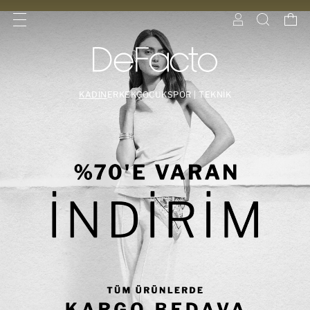
KADIN
ERKEK
ÇOCUK
SPOR | TEKNİK