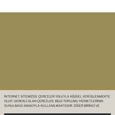
İNTERNET SITEMIZDE ÇEREZLER YOLUYLA KIŞISEL VERI IŞLENMEKTE
OLUP; GEREKLI OLAN ÇEREZLER, BILGI TOPLUMU HIZMETLERININ
SUNULMASI AMACIYLA KULLANILMAKTADIR. DIĞER BIRINCI VE
ÜÇÜNCÜ TARAF ÇEREZLER ISE SIZE DAHA IYI BIR ALIŞVERIŞ
DENEYIMI SUNULABILMESI, SITEMIZIN DAHA IŞLEVSEL KILINMASI VE