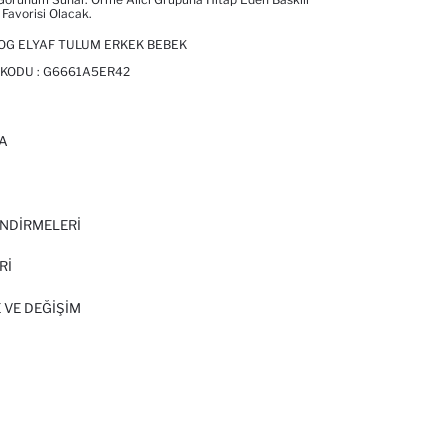
 Favorisi Olacak.
OG ELYAF TULUM ERKEK BEBEK
 KODU :
G6661A5ER42
A
I
NDİRMELERİ
Rİ
 VE DEĞIŞIM