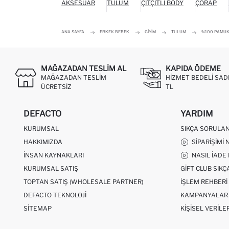
AKSESUAR
TULUM
ÇITÇITLI BODY
ÇORAP
ANA SAYFA
ERKEK BEBEK
GIYIM
TULUM
%100 PAMUK
MAĞAZADAN TESLIM AL
KAPIDA ÖDEME
MAĞAZADAN TESLIM
HIZMET BEDELI SAD
ÜCRETSIZ
TL
DEFACTO
YARDIM
KURUMSAL
SIKÇA SORULA
HAKKIMIZDA
SIPARIŞIMI 
İNSAN KAYNAKLARI
NASIL İADE
KURUMSAL SATIŞ
GIFT CLUB SIK
TOPTAN SATIŞ (WHOLESALE PARTNER)
İŞLEM REHBERI
DEFACTO TEKNOLOJI
KAMPANYALAR
SITEMAP
KIŞISEL VERILE