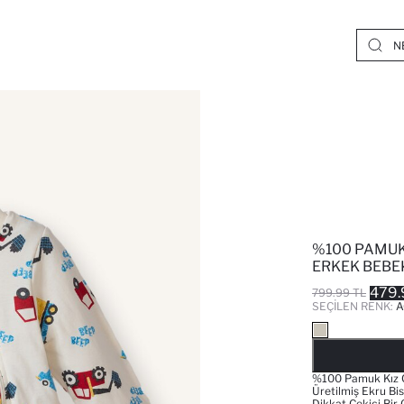
%100 PAMUK
ERKEK BEBE
479.
799.99 TL
SEÇILEN RENK:
A
%100 Pamuk Kız Ç
Üretilmiş Ekru Bis
Dikkat Çekici Bir