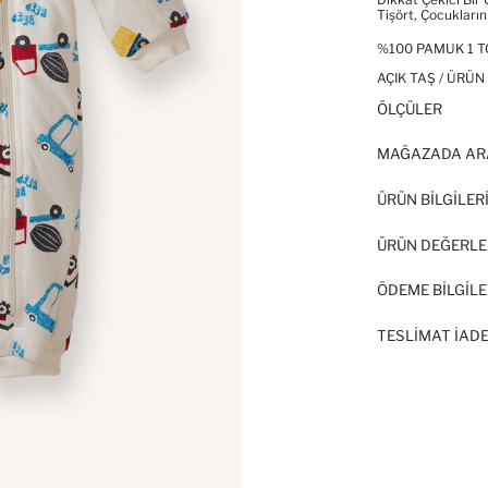
Tişört, Çocukların
%100 PAMUK 1 T
AÇIK TAŞ / ÜRÜN
ÖLÇÜLER
MAĞAZADA AR
ÜRÜN BILGILER
ÜRÜN DEĞERLE
ÖDEME BİLGİLE
TESLIMAT İADE