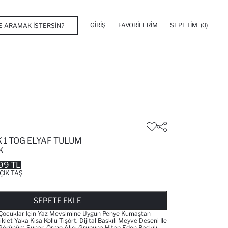
GIRIŞ
FAVORILERIM
SEPETIM
(0)
 1 TOG ELYAF TULUM
K
99 TL
ÇIK TAŞ
FAVORILERE EKLENDI
GELINCE HABER VER
SEPETE EKLENIYOR
SEPETE EKLENDI
SEPETE EKLE
ocuklar Için Yaz Mevsimine Uygun Penye Kumaştan
iklet Yaka Kısa Kollu Tişört. Dijital Baskılı Meyve Deseni Ile
 Görünüm Sunar. Örme Alıcı Grupuna Hitap Eden Baskılı