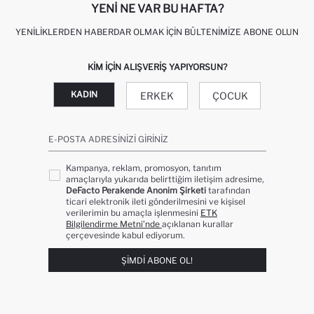
YENI NE VAR BU HAFTA?
YENILIKLERDEN HABERDAR OLMAK İÇIN BÜLTENIMIZE ABONE OLUN
KIM IÇIN ALIŞVERIŞ YAPIYORSUN?
KADIN
ERKEK
ÇOCUK
E-POSTA ADRESINIZI GIRINIZ
Kampanya, reklam, promosyon, tanıtım
amaçlarıyla yukarıda belirttiğim iletişim adresime,
DeFacto Perakende Anonim Şirketi
tarafından
ticari elektronik ileti gönderilmesini ve kişisel
verilerimin bu amaçla işlenmesini
ETK
Bilgilendirme Metni’nde
açıklanan kurallar
çerçevesinde kabul ediyorum.
ŞIMDI ABONE OL!