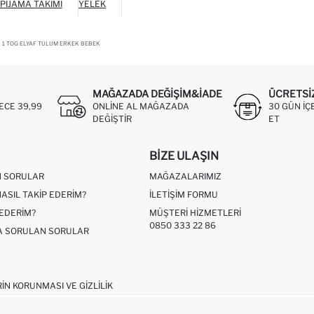
PIJAMA TAKIMI
YELEK
 1 TOG ELYAF TULUM ERKEK BEBEK
MAĞAZADA DEĞIŞIM&İADE
ÜCRETSI
ECE 39,99
ONLINE AL MAĞAZADA
30 GÜN IÇ
DEĞIŞTIR
ET
BIZE ULAŞIN
N SORULAR
MAĞAZALARIMIZ
NASIL TAKIP EDERIM?
İLETIŞIM FORMU
 EDERIM?
MÜŞTERI HIZMETLERI
0850 333 22 86
ÇA SORULAN SORULAR
RIN KORUNMASI VE GIZLILIK