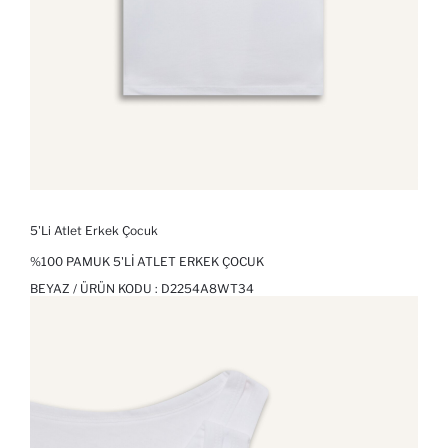
5'li Atlet Erkek Çocuk
%100 PAMUK 5'LI ATLET ERKEK ÇOCUK
BEYAZ / ÜRÜN KODU :
D2254A8WT34