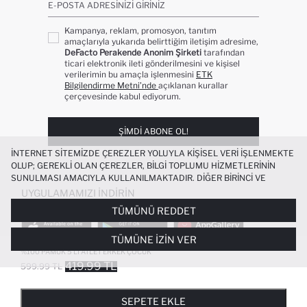
E-POSTA ADRESINIZI GIRINIZ
Kampanya, reklam, promosyon, tanıtım
amaçlarıyla yukarıda belirttiğim iletişim adresime,
DeFacto Perakende Anonim Şirketi
tarafından
ticari elektronik ileti gönderilmesini ve kişisel
verilerimin bu amaçla işlenmesini
ETK
Bilgilendirme Metni’nde
açıklanan kurallar
çerçevesinde kabul ediyorum.
ŞIMDI ABONE OL!
İNTERNET SITEMIZDE ÇEREZLER YOLUYLA KIŞISEL VERI IŞLENMEKTE
OLUP; GEREKLI OLAN ÇEREZLER, BILGI TOPLUMU HIZMETLERININ
SUNULMASI AMACIYLA KULLANILMAKTADIR. DIĞER BIRINCI VE
ÜÇÜNCÜ TARAF ÇEREZLER ISE SIZE DAHA IYI BIR ALIŞVERIŞ
UYGULAMAMIZI İNDIRIN
DENEYIMI SUNULABILMESI, SITEMIZIN DAHA IŞLEVSEL KILINMASI VE
TÜMÜNÜ REDDET
KIŞISELLEŞTIRMESI VE AÇIK RIZA VERMENIZ HALINDE, SIZLERE
YÖNELIK PAZARLAMA FAALIYETLERININ YAPILMASI AMAÇLARIYLA
TÜMÜNE İZIN VER
SINIRLI OLARAK KULLANILACAKTIR. ÇEREZLERE DAIR TERCIHLERINIZI
ÇEREZ TERCIHLERI
PANELI ARACILIĞIYLA HER ZAMAN YÖNETEBILIR,
%100 PAMUK 5'LI ATLET ERKEK ÇOCUK
ÇEREZLERLE ILGILI DAHA DETAYLI BILGIYE
ÇEREZ AYDINLATMA
419.99 TL
599.99 TL
POPÜLER KATEGORILER
METNI
’NDEN ULAŞABILIRSINIZ.
FAVORILERE EKLENDI
GELINCE HABER VER
SEPETE EKLENIYOR
SEPETE EKLENDI
KADIN MAYO
KADIN BEYAZ TIŞÖRT
SEPETE EKLE