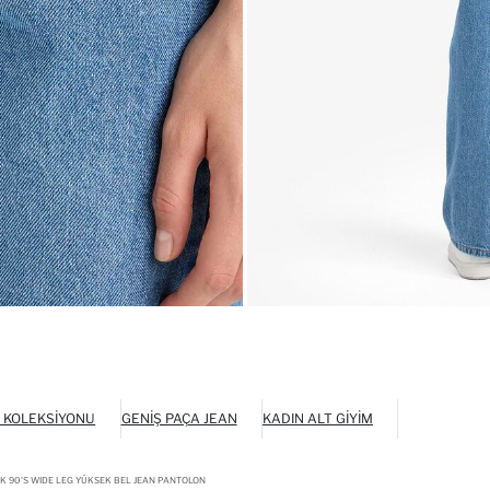
 KOLEKSIYONU
GENIŞ PAÇA JEAN
KADIN ALT GIYIM
 90'S WIDE LEG YÜKSEK BEL JEAN PANTOLON