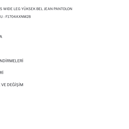
S WIDE LEG YÜKSEK BEL JEAN PANTOLON
U :
F1704AXNM28
A
I
NDİRMELERİ
Rİ
 VE DEĞIŞIM