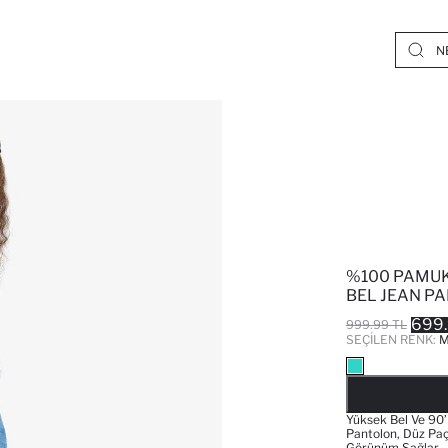
%100 PAMUK
BEL JEAN P
699.
999.99 TL
SEÇILEN RENK:
M
Yüksek Bel Ve 90’
Pantolon, Düz Paç
Görünüm Sağlar.