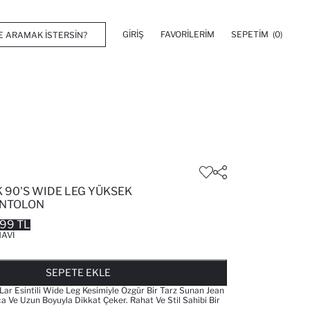
GIRIŞ
FAVORILERIM
SEPETIM
(0)
 90'S WIDE LEG YÜKSEK
ANTOLON
99 TL
AVI
FAVORILERE EKLENDI
GELINCE HABER VER
SEPETE EKLENIYOR
SEPETE EKLENDI
SEPETE EKLE
lar Esintili Wide Leg Kesimiyle Özgür Bir Tarz Sunan Jean
a Ve Uzun Boyuyla Dikkat Çeker. Rahat Ve Stil Sahibi Bir