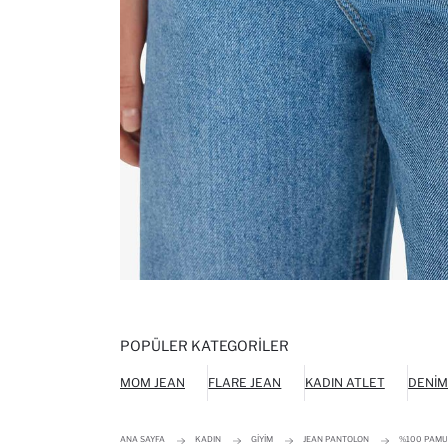
POPÜLER KATEGORILER
MOM JEAN
FLARE JEAN
KADIN ATLET
DENIM
ANA SAYFA
KADIN
GIYIM
JEAN PANTOLON
%100 PAMUK