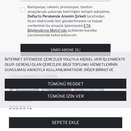
Kampanya, reklam, promosyon, tanıtım
amaçlarıyla yukarıda belirttiğim iletişim adresime,
DeFacto Perakende Anonim Şirketi
tarafından
ticari elektronik ileti gönderilmesini ve kişisel
verilerimin bu amaçla işlenmesini
ETK
Bilgilendirme Metni’nde
açıklanan kurallar
çerçevesinde kabul ediyorum.
ŞIMDI ABONE OL!
İNTERNET SITEMIZDE ÇEREZLER YOLUYLA KIŞISEL VERI IŞLENMEKTE
OLUP; GEREKLI OLAN ÇEREZLER, BILGI TOPLUMU HIZMETLERININ
SUNULMASI AMACIYLA KULLANILMAKTADIR. DIĞER BIRINCI VE
ÜÇÜNCÜ TARAF ÇEREZLER ISE SIZE DAHA IYI BIR ALIŞVERIŞ
UYGULAMAMIZI İNDIRIN
DENEYIMI SUNULABILMESI, SITEMIZIN DAHA IŞLEVSEL KILINMASI VE
TÜMÜNÜ REDDET
KIŞISELLEŞTIRMESI VE AÇIK RIZA VERMENIZ HALINDE, SIZLERE
YÖNELIK PAZARLAMA FAALIYETLERININ YAPILMASI AMAÇLARIYLA
TÜMÜNE İZIN VER
SINIRLI OLARAK KULLANILACAKTIR. ÇEREZLERE DAIR TERCIHLERINIZI
%100 PAMUK YÜKSEK BEL JEAN
ÇEREZ TERCIHLERI
PANELI ARACILIĞIYLA HER ZAMAN YÖNETEBILIR,
BERMUDA ŞORT
ÇEREZLERLE ILGILI DAHA DETAYLI BILGIYE
ÇEREZ AYDINLATMA
999.99 TL
POPÜLER KATEGORILER
METNI
’NDEN ULAŞABILIRSINIZ.
FAVORILERE EKLENDI
GELINCE HABER VER
SEPETE EKLENIYOR
SEPETE EKLENDI
KADIN MAYO
KADIN BEYAZ TIŞÖRT
SEPETE EKLE
BIKINI
ERKEK BEYAZ TIŞÖRT
HASIR ŞAPKA
TESETTÜR ELBISE