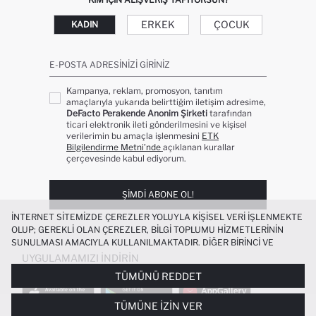
ERKEK
ÇOCUK
KADIN
E-POSTA ADRESINIZI GIRINIZ
Kampanya, reklam, promosyon, tanıtım
amaçlarıyla yukarıda belirttiğim iletişim adresime,
DeFacto Perakende Anonim Şirketi
tarafından
ticari elektronik ileti gönderilmesini ve kişisel
verilerimin bu amaçla işlenmesini
ETK
Bilgilendirme Metni’nde
açıklanan kurallar
çerçevesinde kabul ediyorum.
ŞIMDI ABONE OL!
İNTERNET SITEMIZDE ÇEREZLER YOLUYLA KIŞISEL VERI IŞLENMEKTE
OLUP; GEREKLI OLAN ÇEREZLER, BILGI TOPLUMU HIZMETLERININ
SUNULMASI AMACIYLA KULLANILMAKTADIR. DIĞER BIRINCI VE
ÜÇÜNCÜ TARAF ÇEREZLER ISE SIZE DAHA IYI BIR ALIŞVERIŞ
UYGULAMAMIZI İNDIRIN
DENEYIMI SUNULABILMESI, SITEMIZIN DAHA IŞLEVSEL KILINMASI VE
TÜMÜNÜ REDDET
KIŞISELLEŞTIRMESI VE AÇIK RIZA VERMENIZ HALINDE, SIZLERE
YÖNELIK PAZARLAMA FAALIYETLERININ YAPILMASI AMAÇLARIYLA
TÜMÜNE İZIN VER
SINIRLI OLARAK KULLANILACAKTIR. ÇEREZLERE DAIR TERCIHLERINIZI
%100 PAMUK ASKILI POPLIN TULUM KIZ