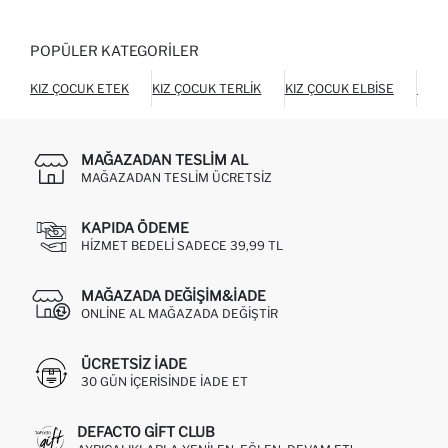
POPÜLER KATEGORILER
KIZ ÇOCUK ETEK
KIZ ÇOCUK TERLIK
KIZ ÇOCUK ELBISE
KIZ 
MAĞAZADAN TESLIM AL
MAĞAZADAN TESLIM ÜCRETSIZ
KAPIDA ÖDEME
HIZMET BEDELI SADECE 39,99 TL
MAĞAZADA DEĞIŞIM&İADE
ONLINE AL MAĞAZADA DEĞIŞTIR
ÜCRETSIZ IADE
30 GÜN IÇERISINDE IADE ET
DEFACTO GIFT CLUB